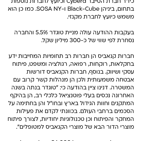
כיו"ר חברת הסייבר Cyberd וכיועץ לחברות נוספות
בתחום, ביניהן Black-Cube ו-SOSA NY. כמו כן הוא
משמש כיועץ לחברת מקנזי.
בעקבות ההודעה עולה מניית טוגדר 5.5% והחברה
נסחרת לפי שווי של כ-300 מיליון שקל.
חברות קנאביס הן חברות רב תחומיות המחייבות ידע
בחקלאות, רוקחות, רפואה, רגולציה ומשפט, פיתוח
עסקי ושיווק. בנוסף, חברות הקנאביס דורשות
אבטחה משמעותית ולכן הן מנהלות קשר קרוב עם
המשטרה. דנינו ציין בהודעה כי: "טוגדר בנתה בשנה
האחרונה נכסים בעלי פוטנציאל כלכלי רב, הן בהיקף
המתקנים וחוות הגידול בארץ ובחו"ל והן בחתימה על
הסכמים ברחבי העולם. בכוונתי לקדם את פעילות
המחקר והפיתוח וכן טכנולוגיות יחודיות, לצורך פיתוח
מוצרי הדור הבא של מוצרי הקנאביס למטופלים".