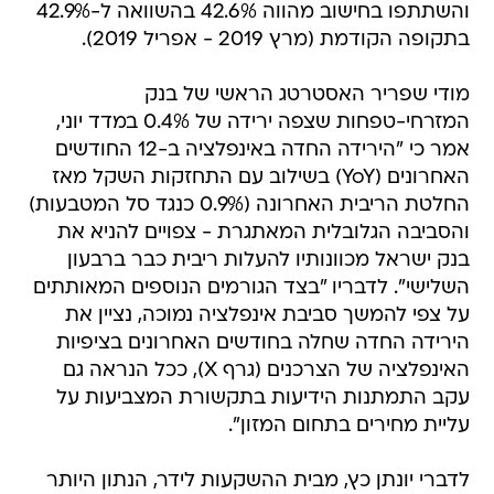
והשתתפו בחישוב מהווה 42.6% בהשוואה ל-42.9%
בתקופה הקודמת (מרץ 2019 - אפריל 2019).
מודי שפריר האסטרטג הראשי של בנק
המזרחי-טפחות שצפה ירידה של 0.4% במדד יוני,
אמר כי "הירידה החדה באינפלציה ב-12 החודשים
האחרונים (YoY) בשילוב עם התחזקות השקל מאז
החלטת הריבית האחרונה (0.9% כנגד סל המטבעות)
והסביבה הגלובלית המאתגרת - צפויים להניא את
בנק ישראל מכוונותיו להעלות ריבית כבר ברבעון
השלישי". לדבריו "בצד הגורמים הנוספים המאותתים
על צפי להמשך סביבת אינפלציה נמוכה, נציין את
הירידה החדה שחלה בחודשים האחרונים בציפיות
האינפלציה של הצרכנים (גרף X), ככל הנראה גם
עקב התמתנות הידיעות בתקשורת המצביעות על
עליית מחירים בתחום המזון".
לדברי יונתן כץ, מבית ההשקעות לידר, הנתון היותר