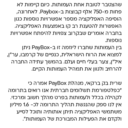
שהצטבר לטובת אחת העמותות. כיום קיימות לא
פחות מ-750 אלף קבוצות ב-Paybox. לאחרונה,
הוסיפה האפליקציה מספר אפשרויות נוספות כגון
האפשרות להטענת רב קו באמצעות האפליקציה.
בחברה אומרים שבקרוב צפויות להיפתח אפשרויות
נוספות.
בין העמותות שחברו ליוזמה זו ב-PayBox ניתן
למצוא את הרוח הישראלית, כנפיים של קרמבו, ער"ן,
איל"ן, צער בעלי חיים ועלם. בהמשך עתידה החברה
להרחיב ולגוון את תמהיל העמותות הקיים.
שרית בק ברקאי, מנהלת PayBox אמרה כי
"כפלטפורמת תשלומים חברתית אנו רואים בתרומה
לקהילה בכלל ולעמותות בפרט מהלך חשוב ומרכזי.
אין לנו ספק שהנגשת תהליך התרומה לכ- 1.6 מיליון
משתמשי האפליקציה תיתן אותותיה ותוכל לסייע
ולקדם את הפעילות המבורכת של העמותות".