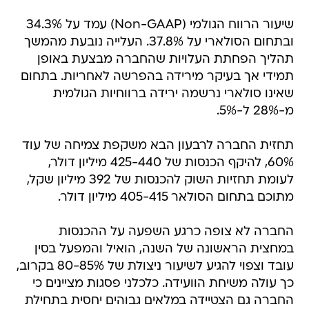
שיעור הרווח הגולמי (Non-GAAP) עמד על 34.3%
ובתחום הסולארי על 37.8%. העלייה נובעת מהמשך
תהליך הפחתת העלויות שהחברה מבצעת באופן
תמידי אך בעיקר מירידה בהפרשה לאחריות. בתחום
שאינו סולארי נרשמה ירידה ברווחיות הגולמית
מ-28% ל-5%.
תחזית החברה לרבעון הבא משקפת צמיחה של עוד
60%, להיקף הכנסות של 425-440 מיליון דולר,
לעומת תחזיות השוק להכנסות של 392 מיליון שקל,
מתוכם בתחום הסולאר 405-415 מיליון דולר.
החברה לא צופה כרגע השפעה על ההכנסות
במחצית הראשונה של השנה, הואיל והמפעל בסין
עובד וצפוי להגיע לשיעור ניצולת של 80-85% בקרוב,
כך עולה משיחת הוועידה. כלכלני פסגות מציינים כי
החברה גם הצטיידה במלאים גבוהים יחסית בתחילת