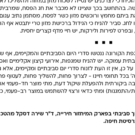
החקלאות, במהלך חודש אחד (16.2 עד 15.3) חלה עלייה של 25% ו-27% בכמות השב
המגמה הזאת לא מאפיינת רק את ישראל. בצרפת, באיטליה
בארה"ב ובבריטניה עלה הביקוש למוצרים ארוזים בכ-10% במרץ האחרון ביחס לתקופה המ
אשתקד. חלק ניכר מה
הם אוגרים מזון בשל התפרצות הנגיף.
שיש להניח שבחלק ניכר מהמזון הזה לא ייעשה כל שימוש וה
ים יבשים כמו פסטה, אורז וקטניות יש אומנם תוקף ארוך
יחו כי לצרכנים יש נטייה לשכוח מזון במזווה ולהשליכו לא
 בהתחשב בכך שציינו לא מכבר את חג הפסח, שמרבית
 (63%) מנקים בו את ביתם מחמץ ורוכשים מזון כשר לפסח, מסתמן נתיב עגום
חג. סביר להניח כי הגידול ברכישת מזון טרי יתבטא אף הו
י, ובפרט לפירות ולירקות, יש חיי מדף קצרים יחסית.
ת הקורונה ננטשו סדרי היום הסביבתיים והמקיימים, אף שנ
ית עמוקה. יש להניח שמגפות, אירועי קיצון אקלימיים ואסו
כן, אין זו העת לזנוח סדרי יום סביבתיים ומקיימים, אלא נכ