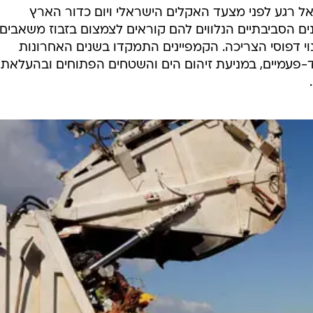
עידן הקורונה
לי זוהר
גירת המזון שמסתיימת בהשלכתו לפח מייצרות מגמ
ביבה. מה לעשות? לאמץ את "השטחת העקומה" גם
 רגע לפני מצעד האקלים הישראלי ויום כדור הארץ
נים הסביבתיים הנלווים להם קוראים לצמצום בזבוז משאבים
וי דפוסי הצריכה. הקמפיינים התמקדו בשנים האחרונות
פעמיים, במניעת זיהום הים והשטחים הפתוחים ובהעלאת