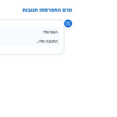
יותר לאמץ את גישת 'הורדת העקומה'
בעיקר כדאי לעודד את הציבור לחשי
קצר-טווח הוא הכרחי (מטעמי בריאות
אסור שהפתרון יהיה גרוע מהבעיה.
הכותבות: ריבה ולדמן מהמרכז לחינו
ד"ר אפרת אלימלך וטלי זוהר מאוניב
איכות הסביבה
טרם התפרסמו תגובות