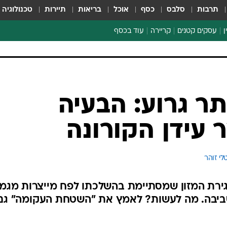
תרבות
סלבס
כסף
אוכל
בריאות
תיירות
טכנולוגיה
ן
עסקים קטנים
קריירה
עוד בכסף
חינוך פיננסי
כסף עולמי
דין וחשבון
קריפטו
ספורט ביזנס
תר גרוע: הבעיה