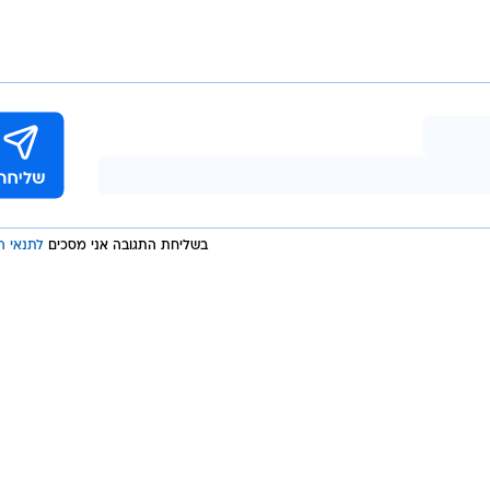
 בכל תחומי חיינו - לצרוך פחות, להשליך פחות, לעטוף פח
בה ביקורתית ולהפעלת שיקול דעת, מתי מוצר חד-פעמי או
/התמגנות) ומתי כדאי ורצוי להשתמש במוצר רב-פעמי, כי
ך סביבתי בפארק המיחזור חירייה, ד"ר שירה דסקל מהטכניו
רסיטת חיפה.
בשליחת התגובה אני מסכים
לתנאי ה