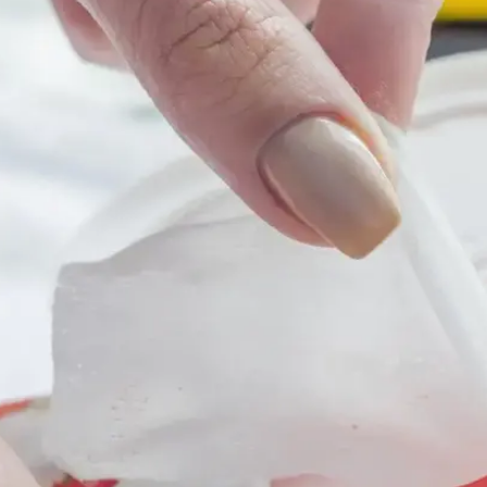
ומיתוג. במרץ האחרון זינקו מכירות המגבונים בניו יורק ב-451% ובפלורידה ב-1,079% בהשוואה
 יצאו בקריאה לאזרחים להימנע מזריקת מגבונים למערכו
 עמל רב - נעשה אויב הציבור. כך למשל, כשבוע לאחר
 בארה"ב, אסרה רשת הקפה 'סטארבקס' על לקוחותיה לה
 הנחה משרד הבריאות על עצירת איסוף בקבוקי פיקדון
 התינוק עם המים כאשר משבר הקורונה הופך את ה'חד-פע