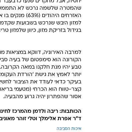
וביצים (בהתאמה) שנרכשו בישראל. 
מהצרכנים במערב אירופה הצהירו כי 
מדובר במגמות מדאיגות מאוד, כיוון 
יתגלגל לפח האשפה. כך למשל, למוצר
יחסית, אבל מחקרים שנערכו בעבר הוכ
שהמטרה שלשמה נרכש לא התממשה.
האזרחים היהודים
למזון היבש שנרכש בשבועות שקדמו ל
בגידול בזריקת מזון, כיוון שלמזון טר
למרבה האירוניה, דווקא במציאות מגפ
הקורונה הוא סימפטום של בעיה סביבת
טבע יהיו מנת חלקנו במאה הקרובה. על 