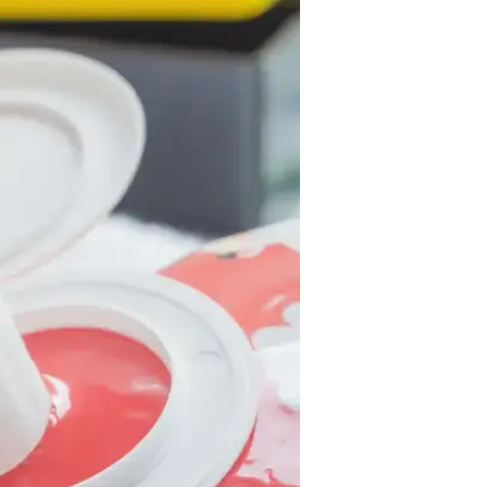
למרץ אשתקד, והרשויות האמריקאיות
הביוב. ה'רב-פעמי' שבהנחלתו הושקע
שהתגלה המקרה הראשון של קורונה
לסניפים ספלים רב-פעמיים. בישראל
למחזור. האם אנו עומדים לשפוך את
לצו השעה הסטרילי?