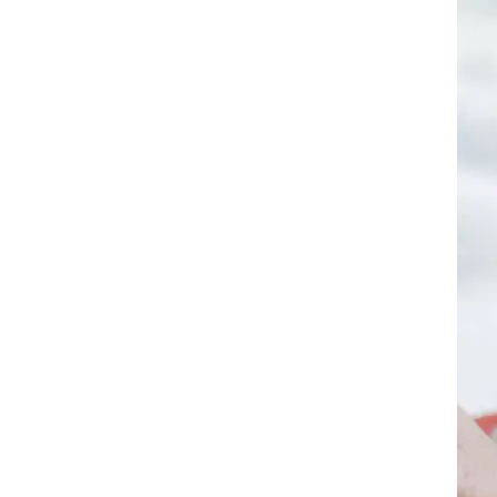
ת
ביא
מי'