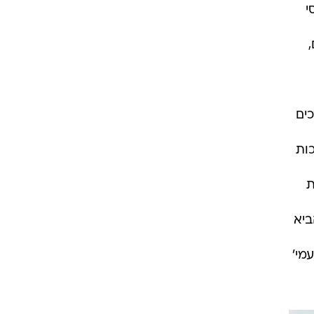
י
ים
כות