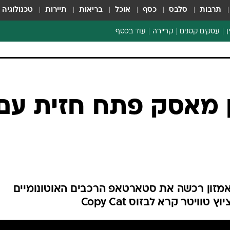
תרבות
סלבס
כסף
אוכל
בריאות
תיירות
טכנולוגיה
ן
עסקים קטנים
קריירה
עוד בכסף
חינוך פיננסי
כסף עולמי
דין וחשבון
קריפטו
הלאונג'
ספורט ביזנס
ון מאסק פתח חזית עם