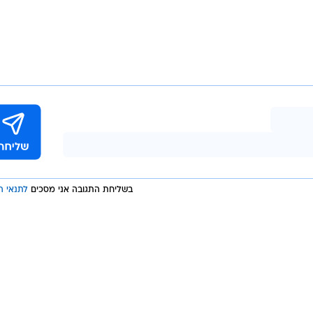
יסה של אמזון לשדה המכוניות האוטונומיות יהפוך את התחר
 מכוונת רק כלפי בזוס, משום שלטסלה ולזוקס יש היסטורי
של חילופי מהלומות וירטואליות. ב-2019 אמר מאסק כי המכוניות של טסלה יהיו כל כך מצוידות,
לכביש. מייסד זוקס ג'סי לוינסון אמר בתגובה בריאיון כי 
אגב, מחירה המוערך הקודם של זוקס עמד על 3.2 מיליארד דולר, אבל הקורונה והתחזית לפיה
וק מהר כפי שציפו הורידו את ערכה, עד למחיר המציאה שבו