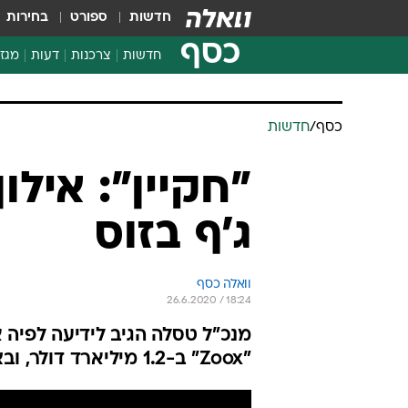
חדשות
ספורט
בחירות
כסף
חדשות
צרכנות
דעות
מגזי
החלטות פיננסיות
בדיקת מוצרים
חדשות מהמדף
השוואת מחירים
צרכנות פיננסית
כסף
/
חדשות
"חקיין": איל