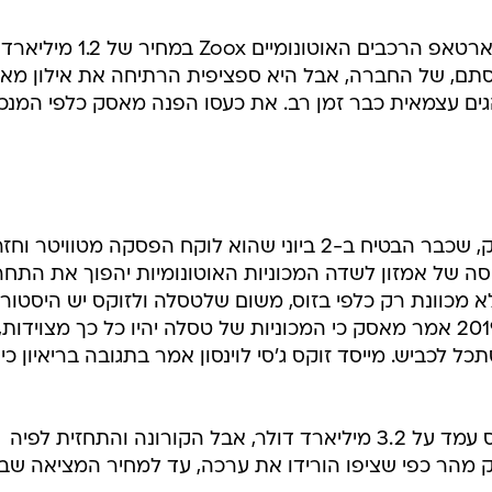
אמזון רכשה אתמול (חמישי) את סטארטאפ הרכבים האוטונומיים Zoox במחיר של 1.2 מיליארד
הסתם, של החברה, אבל היא ספציפית הרתיחה את אילון מא
ם עצמאית כבר זמן רב. את כעסו הפנה מאסק כלפי המנכ
"ג'ף בזוס הוא קופי-קאט", צייץ מאסק, שכבר הבטיח ב-2 ביוני שהוא לוקח הפסקה מטוויטר וחז