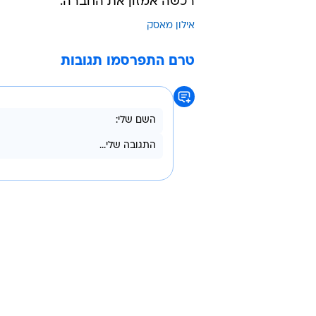
כעבור יומיים בלבד. מאסק מבין שכנ
לקשה במיוחד עבורו, אבל העקיצה לא
שהנוסע במושב הנהג לא יצטרך להסתכל 
שום סיכוי שזה יקרה.
המכוניות האוטונומיות לא ייכנסו לש
רכשה אמזון את החברה.
אילון מאסק
טרם התפרסמו תגובות