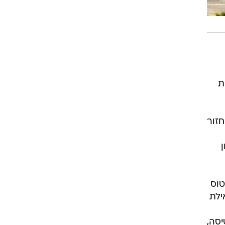
ת
החזור
רמון
וס
ילת
 הטיסה,