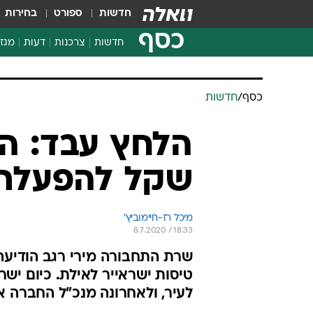
חדשות
ספורט
בחירות
כסף
חדשות
צרכנות
דעות
מגזי
החלטות פיננסיות
בדיקת מוצרים
כסף
/
חדשות
חדשות מהמדף
השוואת מחירים
הלחץ עבד: המ
צרכנות פיננסית
שקל להפעלת 
מיכל רז-חיימוביץ'
8.7.2020 / 18:33
שרת התחבורה מירי רגב הודיעה
טיסות ישראייר לאילת. כיום יש
לעיר, ולאחרונה מנכ"ל החברה א