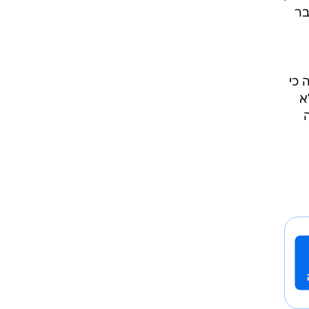
בר
 כי
א