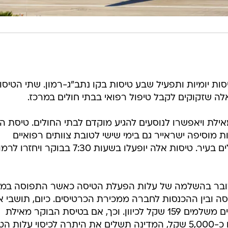
יסות יומיות ותפעיל שבע טיסות בקו נתב"ג-רמון. שתי הטיסו
לה שזקוקים לקבל טיפול רפואי בבתי חולים במרכז.
או בשעה 7:30 בבוקר מאילת ויאפשרו לנוסעים להגיע מוקדם לבתי החולים. טיסת 
עה 18:30. שתי טיסות מוסיפה ישראייר גם בימי שישי לטובת צוותים רפואיים
שיורדים לאילת לתורנויות בבית החולים בעיר. טיסות אלה יופעלו בשעות 7:30 בבוקר ויחזרו ל
ובר בהשלמה של עלות הפעלת הטיסה כאשר התפוסה במט
סה ובין ההכנסות לחברה ממכירת הכרטיסים. כיום, תושבי א
משלמים 99 שקל לכיוון ושאר הנוסעים משלמים 159 שקל לכיוון. וכך, אם בטיסת הבוקר מאילת
למשל יהיו 50 נוסעים באילת ששילמו כ-5,000 שקל, המדינה תשלים את היתרה לכיסוי עלות