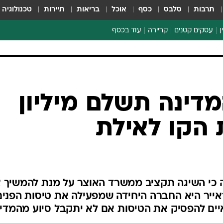
תרבות
סלבס
כסף
אוכל
בריאות
תיירות
טכנולוגיה
ן
עסקים קטנים
קריירה
עוד בכסף
חינוך פיננסי
כסף עולמי
דין וחשבון
קריפטו
דינה תשלם מיליון
ספורט ביזנס
הקו לאילת
 כי השיגה תקציב ממשרד האוצר על מנת להמשיך 
ראייר היא החברה היחידה שמפעילה את טיסות הפנים
יים להפסיק את הטיסות אם לא יתקבל סיוע מהמדי