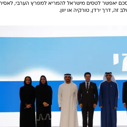
 דאבי, Etihad Airways. ההסכם יאפשר לטסים מישראל להמריא למפרץ הערבי, לאסיה
ה, דרך ירדן, טורקיה או יוון.