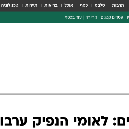
תרבות
סלבס
כסף
אוכל
בריאות
תיירות
טכנולוגיה
ן
עסקים קטנים
קריירה
עוד בכסף
חינוך פיננסי
כסף עולמי
דין וחשבון
קריפטו
ספורט ביזנס
ים: לאומי הנפיק ערבו