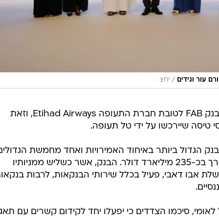
/
יחצ
הערבות הבנקאית הועמדה כאמור לבנק FAB לטובת חברת התעופה Etihad Airways, וזאת
 טיסה שיירכשו על ידי טל תעופה.
חשב לבנק הגדול ביותר באיחוד האמירויות ואחד מחמשת הגדולים
במזרח התיכון, עם היקף נכסים המוערך בכ-235 מיליארד דולר. הבנק, אשר כשליש ממניותיו
לת אבו דאבי, פעיל בכלל שירותי הבנקאות, לרבות בנקאו
סיים.
ומי, סיכמו הצדדים כי יפעלו יחד לקידום קשרים עם תאגי