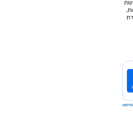
רשת
ת,
רת
שימוש