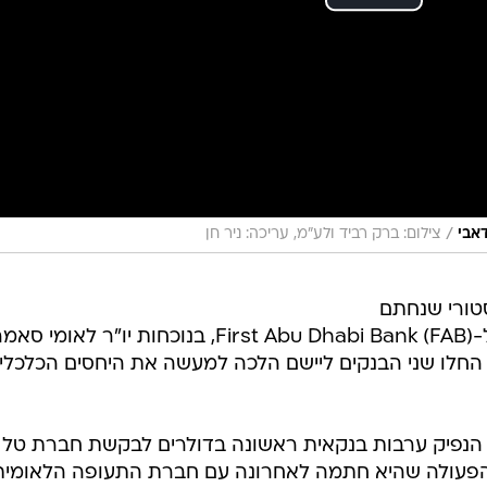
/
צילום: ברק רביד ולע"מ, עריכה: ניר חן
טורי שנחתם
לאחרונה באבו דאבי בין בנק לאומי ל-First Abu Dhabi Bank (FAB), בנוכחות יו"ר לאומי ס
ן, החלו שני הבנקים ליישם הלכה למעשה את היחסים הכלכליי
וא הנפיק ערבות בנקאית ראשונה בדולרים לבקשת חברת טל
הפעולה שהיא חתמה לאחרונה עם חברת התעופה הלאומית