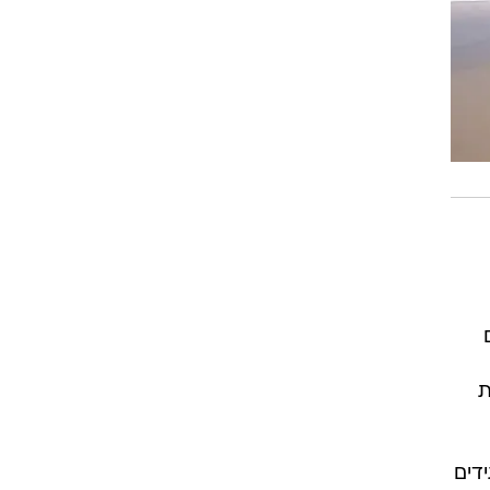
ת
דים