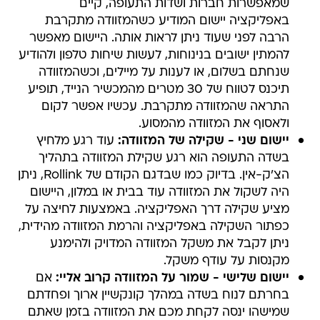
שמאפשרות חברות ושדות התעופה, קיים
באפליקציה יישום המודיע כשהמזוודה מתקרבת
הרבה לפני שעוד ניתן לראות אותה. היישום מאפשר
להמתין ישובים בנינוחות, לעשות שיחות טלפון ולהודיע
שנחתם בשלום, או לענות על מיילים, וכשהמזוודה
תיכנס לטווח של 30 מטרים מהמכשיר הנייד, תופיע
התראה שהמזוודה מתקרבת. עכשיו אפשר לקום
ולאסוף את המזוודה מהמסוע.
יישום שני - שקילה של המזוודה:
עוד רגע מלחיץ
בשדה התעופה הוא רגע שקילת המזוודה בתהליך
הצ'ק-אין. בדיוק כמו שבדגם הקודם של Rollink, ניתן
היה לשקול את המזוודה עוד בבית או במלון, היישום
מציע שקילה דרך האפליקציה. באמצעות לחיצה על
כפתור השקילה באפליקציה והרמת המזוודה מהידית,
ניתן לקבל את משקל המזוודה המדויק ולהימנע
מקנסות על עודף משקל.
יישום שלישי - שמור על המזוודה קרוב אליי:
אם
בחרתם לנוח בשדה במהלך קונקשיין ארוך ופחדתם
שמישהו ינסה לקחת מכם את המזוודה בזמן שאתם