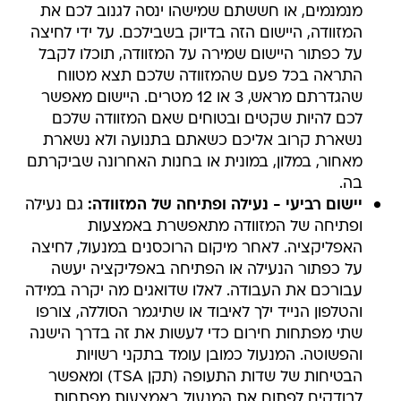
מנמנמים, או חששתם שמישהו ינסה לגנוב לכם את
המזוודה, היישום הזה בדיוק בשבילכם. על ידי לחיצה
על כפתור היישום שמירה על המזוודה, תוכלו לקבל
התראה בכל פעם שהמזוודה שלכם תצא מטווח
שהגדרתם מראש, 3 או 12 מטרים. היישום מאפשר
לכם להיות שקטים ובטוחים שאם המזוודה שלכם
נשארת קרוב אליכם כשאתם בתנועה ולא נשארת
מאחור, במלון, במונית או בחנות האחרונה שביקרתם
בה.
יישום רביעי - נעילה ופתיחה של המזוודה:
גם נעילה
ופתיחה של המזוודה מתאפשרת באמצעות
האפליקציה. לאחר מיקום הרוכסנים במנעול, לחיצה
על כפתור הנעילה או הפתיחה באפליקציה יעשה
עבורכם את העבודה. לאלו שדואגים מה יקרה במידה
והטלפון הנייד ילך לאיבוד או שתיגמר הסוללה, צורפו
שתי מפתחות חירום כדי לעשות את זה בדרך הישנה
והפשוטה. המנעול כמובן עומד בתקני רשויות
הבטיחות של שדות התעופה (תקן TSA) ומאפשר
לבודקים לפתוח את המנעול באמצעות מפתחות