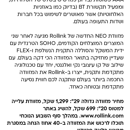
AAA פשוטות (בדיוק כמו שיש בשלט של הטלוויזיה),
ומפעיל תקשורת BT (בדיוק כמו באוזניות
האלחוטיות) אשר מאושרים לשימוש בכל חברות
ושדות התעופה בעולם.
מזוודת NEO החדשה של Rollink מגיעה לאחר שני
המוצרים המוצלחים הקודמים, SOHO הטרנדית עם
ידית המשקל והסוללה התקנית הנשלפת ו-FLEX
שעדיין מחזיקה בתואר המזוודה הכי דקה בעולם. עם
שילוב של קו עיצובי נקי ואלגנטי, יחד עם טכנולוגיה
מתקדמת ותקנית, ייצרו ב-Rollink את המזוודה
החכמה ביותר בעולם שתקנה לכם חווית נסיעה
מתקדמת ובטוחה כאחד.
מחיר מזוודה גדולה 29": 1,299 שקל, מזוודת עלייה
למטוס 20": 699 שקל, להשיג באתר
www.rollink.com. במהלך סוף השבוע הנוכחי
תוכלו לרכוש את המזוודה ב-40 אחוז הנחה במסגרת