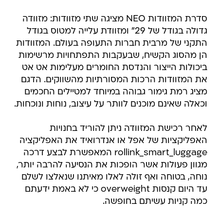
סדרת המזוודות NEO מציגה שתי מזוודות: מזוודה
גדולה בגודל של 29" ומזוודת עלייה למטוס בגודל
התקני של מרבית חברות התעופה בעולם. המזוודות
הן מהסוג הקשיח, שבעקבות התפתחויות מרשימות
ביכולות הייצור והנדסת החומרים מעלימות אט אט
את המזוודות הרכות המסורתיות מהשווקים. הדגם
מציג רמת גימור גבוהה במיוחד למטיילים החכמים
וכאלה שאינם מוכנים לוותר על עיצוב, נוחות ונוכחות.
לאחר רכישת המזוודה ניתן להוריד בחנויות
האפליקציות של אפל או אנדרואיד את האפליקציה
rollink_smart_luggage המאפשרת לבצע דרכה
מגוון פעולות אשר הופכות את הנסיעה להרבה יותר,
נוחה, בטוחה ואף זולה לאלו מאיתנו שנאלצו לשלם
עד היום קנסות overweight כי לא באמת ידעתם
כמה קניות עשיתם בחופשה.