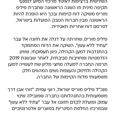
השלישית ברציפות לאיגוד מרכזי הסיוע לנפגעי
תקיפה מינית וזו השנה הראשונה שחברת פיליפ
מוריס משיקה דוח קיימות ובכך היא הופכת להיות
הראשונה מבין חברות הטבק הפועלות בישראל,
לפרסם דוח אחריות תאגידית .
פיליפ מוריס, שחרתה על דגלה את חזונה אל עבר
"עתיד ללא עשן", השיקה את הדוח המתמקד
בהתנדבות למען הקהילה, גיוון תעסוקתי, שוויון
הזדמנויות ומחוייבות סביבתית, לאחר שבשנת 2019
תרמה החברה למעלה מחצי מליון שח לעשייה למען
הקהילה ולחיזוק והעצמת נשים המהווים חלק
משמעותי מדוח הקיימות של החברה.
מנכ"ל פיליפ מוריס ישראל, רועי עמית: "זוהי אבן דרך
משמעותית בהתנהלותנו כחברה שמובילה שינוי
עמוק ופועלת לקדם חזוננו אל עבר "עתיד ללא עשן"
שבמרכזו החלפת הסיגריות במוצרים אלטרנטיביים