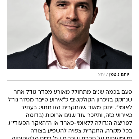
/
יותם גוטמן
יחצ
פעם בכמה שנים מתחולל מאורע מסדר גודל אחר
שנחקק בזיכרון הקולקטיבי כ"אירוע סייבר מסדר גודל
לאומי". ייתכן מאוד שהתקרית הזו תתויג בעתיד
כאירוע כזה, ותיזכר עוד שנים ארוכות (בדומה
לפריצה הגדולה ללאומי-כארד או ה"האקר הסעודי").
בכל מקרה, התקרית צפויה להשפיע בצורה
משמעותית על חברת שירביט ועל רבים מלקוחותיה.