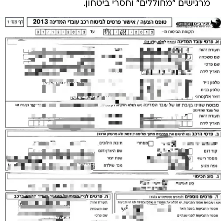
מרגישים "מחוללים" וחסרי ביטחון.