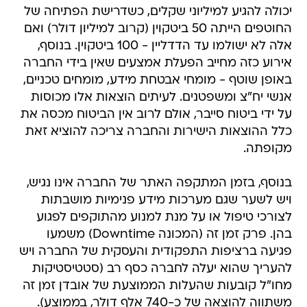
יכולה להגיע למיליוני שקלים, כשדרישת הפתיחה של
החוטפים הייתה 50 ביטקוין (קרוב למיליון דולר) ואם
אלה לא ישולמו עד הדדליין - 100 ביטקוין. בנוסף,
אירוע כזה מחייב הפעלת אמצעים שאין בידי החברה
באופן שוטף - מומחי אבטחת מידע, מומחים טכניים,
אנשי יח"צ ומשפטנים. לעיתים הוצאות אלו מכוסות
על ידי ביטוח סייבר, אולם לרוב אין הביטוח מכסה את
כלל ההוצאות הישירות והחברה צריכה להוציא זאת
מקופתה.
בנוסף, בזמן המתקפה האתר של החברה אינו נגיש,
ויש לשער שגם מערכות מידע פנימיות מושבתות
לצורכי טיפול או על מנת למנוע מהתוקפים לפגוע
בהן. פרק זמן זה (המכונה Downtime) משמעו
פגיעה ברציפות התפקודית והעסקית של החברה ויש
להעריך שהוא יעלה לחברה כסף רב (סטטיסטיקות
מחו"ל קובעות שהעלות הממוצעת של אובדן זמן זה
משתווה להוצאה של כ-740 אלף דולר, בממוצע).