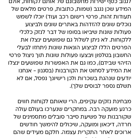
לגנוב כסף ישירות מחשבונם של אותם לקוחות, אולם
המידע שכן נגנב (שמות, כתובות, פרטים מלאים של
תעודות זהות, פרטי רישום רכב ועוד) יוכלו לשמש
נוכלים שונים להזדהות באתרים שונים ולביצוע
פעולות שונות שיביאו בסופו של דבר לנזק כלכלי
ללקוחות. לא ניתן לשלול גם שפושעים ינצלו את
הפרטים הללו לביצוע הונאות שונות (יתחזו לבעלי
החשבון בטלפון ויבצעו פעולות שונות תוך ניצול פרטי
הזיהוי שבידם), כמו גם את האפשרות שפושעים ינצלו
את המידע לסחוט את הקורבנות (בסגנון - אנחנו
יודעים שנהגת בשכרות ולכן רישיונך נפסל, אם לא
תשלם נספר לבוסים שלך).
מבחינת נזקים עקיפים, הרי שאותם לקוחות חווים
כרגע מועקה רבה. במחקרים שנערכו בעולם עולה
שקורבנות של פשיעת סייבר סובלים מתסמינים של
חרדה, דיכאון ומועקה, שיכולים להימשך חודשים
ארוכים לאחר התקרית עצמה. חלקם מעידים שהם