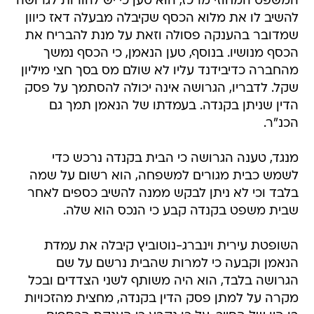
שמדובר בהענקה פסולה וזאת על מנת להבריח את
הכסף מנושיו. בנוסף, טען הנאמן, כי הכסף נמשך
מהחברה כדיבידנד עליו לא שולם מס בסך חצי מיליון
שקל. לדבריו, הגרושה אינה יכולה להסתמך על פסק
הדין שניתן בקנדה. בעמדתו של הנאמן תמך גם
הכנ"ר.
מנגד, טענה הגרושה כי הבית בקנדה נרכש כדי
לשמש כבית מגורים למשפחה, הוא רשום על שמה
בלבד וכי לא ניתן לבקש ממנה להשיב כספים לאחר
שבית משפט בקנדה קבע כי הנכס הוא שלה.
השופטת עירית וינברג-נוטוביץ קיבלה את עמדת
הנאמן וקבעה כי למרות שהבית נרשם על שם
הגרושה בלבד, הוא היה משותף לשני הצדדים ובכל
מקרה על למתן פסק הדין בקנדה, מחצית מהזכויות
בו היו של החייב. על כן נקבע כי הענקת הכספים
מהבעל לאישה מבוטלת.