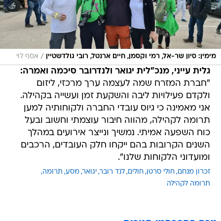
/
מימין: סיון שר-אל, רמי וקסמן, חיים ארנטל, רובי גולדשטיין
אסף לוי
גלית עייני, מנכ"לית יגואר ולנדרובר סיכמה ואמרה:
"חברת המזרח שמה לעצמה ערך מרכזי, ליזום
ולקדם פעילויות ליבה והשקעת זמן ועשייה בקהילה.
אני מאמינה כי גיוס עובדי החברה ולקוחותיה למען
תרומה לקהילה, מהווה חיבור עוצמתי וחשוב ובעל
כוח השפעה אמיתי. נמשיך ונייצר אירועים במהלך
השנים הקרובות בהם ייקחו חלק העובדים, הרכבים
ומועדוני הלקוחות שלנו".
זכרון מנחם
חולי סרטן
חולים
לנד רובר
יגואר
מסע
תרומה
תרומה לקהילה
טרם התפרסמו תגובות