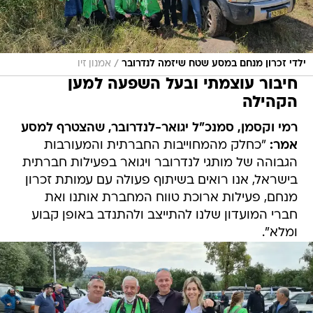
/
ילדי זכרון מנחם במסע שטח שיזמה לנדרובר
אמנון זיו
חיבור עוצמתי ובעל השפעה למען
הקהילה
רמי וקסמן, סמנכ"ל יגואר-לנדרובר, שהצטרף למסע
אמר:
"כחלק מהמחוייבות החברתית והמעורבות
הגבוהה של מותגי לנדרובר ויגואר בפעילות חברתית
בישראל, אנו רואים בשיתוף פעולה עם עמותת זכרון
מנחם, פעילות ארוכת טווח המחברת אותנו ואת
חברי המועדון שלנו להתייצב ולהתנדב באופן קבוע
ומלא".