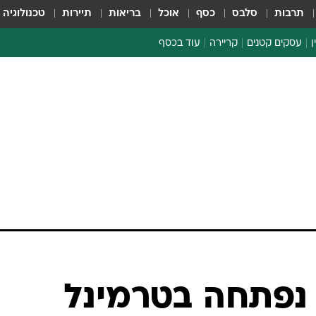
תרבות
סלבס
כסף
אוכל
בריאות
תיירות
טכנולוגיה
ן
עסקים קטנים
קריירה
עוד בכסף
חינוך פיננסי
כסף עולמי
דין וחשבון
קריפטו
ספורט ביזנס
 נפתחה בטרמינל