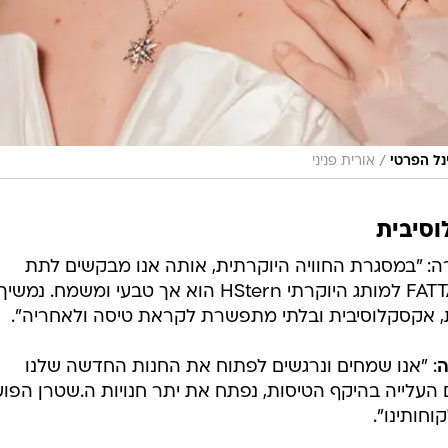
/
נל הפרטי
אורית פניני
וסיבית
: "במסגרת החוויה היוקרתית, אותה אנו מבקשים לתת
לאורחינו, החיבור בין FATTAL TERMINAL למותג היוקרתי HStern הוא אך טבעי ומשמח. נמשיך
ית, אקסקלוסיבית ובלתי מתפשרת לקראת טיסה ולאחריה".
ה
: "אנו שמחים ונרגשים לפתוח את החנות החדשה שלנו
העלייה בהיקף הטיסות, נפתח את יתר חנויות ה.שטרן הפוע
חותינו".