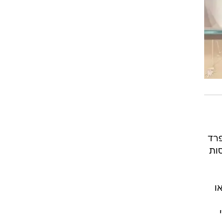
נפרד
ות
או