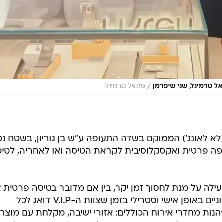
/
אל טרמינל, שני שיפרמן
פתאל טרמינל
מינל פרטי (לא לאונג') הממוקם בשדה התעופה ע"ש בן גוריון, בשטח 
ופה פרטית ואקסקלוסיבית לקראת הטיסה ואו לאחריה, לטיס
תנהלות יעילה על מנת לחסוך זמן יקר, בין אם מדובר בטיסה פרטית 
מסחרית, לעבור את ההליכים הביטחוניים באופן אישי וסטרילי בזמן שצוות ה-V.I.P דואג לכל
יהנות מחדרי אירוח הכוללים: אזורי ישיבה, מקלחת עם מוצרי