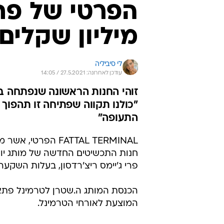
הפרטי של פת
מיליון שקלים
לי סיביליה
עודכן לאחרונה: 27.5.2021 / 14:05
זוהי החנות הראשונה שנפתחה ב
"כולנו תקווה שפתיחה זו תהפוך
התעופה"
FATTAL TERMINAL 
פרי ג'יימס ריצ'רדסון, בעלות השקעה של כ-500 א
הכנסת המותג ה.שטרן לטרמינל פתאל
המוצעת לאורחי הטרמינל.