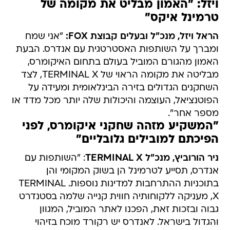
ויזל: "האמון מבליט את מקומה של
טרמינל איקס"
הראל ויזל, מנכ"ל ובעלים קבוצת FOX:
"אני שמח
ומברך על השותפות האסטרטגית עם אנדרס. הבעת
האמון מהגורם המוביל בעולם בתחום האיקומרס,
מבליטה את מקומה הראוי של TERMINAL X, לצד
השחקנים הגדולים בזירה הבינלאומית ומעידה על
הפוטנציאל, העוצמה והיכולות שלה יותר מכל מדד או
מספר אחר".
"המשקיע מזהה שחקני איקומרס, לפני
הפיכתם למובילים גלובליים"
ניר הורוביץ, מנכ"ל TERMINAL X
: "השותפות עם
אנדרס, תסייע לטרמינל הן בשוק המקומי והן
בתוכניות ההתרחבות למדינות נוספות. TERMINAL
X, מעניקה ללקוחותיה חווית קנייה שלמה בסטנדרט
גבוה ובזכות זאת, הפכנו לאתר המוביל, המגוון
והגדול בישראל. לאנדרס יש רקורד מוכח בזיהוי