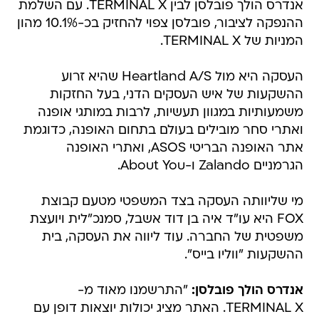
אנדרס הולך פובלסן לבין TERMINAL X. עם השלמת
ההנפקה לציבור, פובלסן צפוי להחזיק בכ-10.1% מהון
המניות של TERMINAL X.
העסקה היא מול Heartland A/S שהיא זרוע
ההשקעות של איש העסקים הדני, בעל החזקות
משמעותיות במגוון תעשיות, לרבות במותגי אופנה
ואתרי סחר מובילים בעולם בתחום האופנה, כדוגמת
אתר האופנה הבריטי ASOS, ואתרי האופנה
הגרמניים Zalando ו-About You.
מי שליוותה העסקה בצד המשפטי מטעם קבוצת
FOX היא עו"ד איה בן דוד אשבל, סמנכ"לית ויועצת
משפטית של החברה. עוד ליווה את העסקה, בית
ההשקעות "ווליו בייס".
אנדרס הולך פובלסן:
"התרשמנו מאוד מ-
TERMINAL X. האתר מציג יכולות יוצאות דופן עם