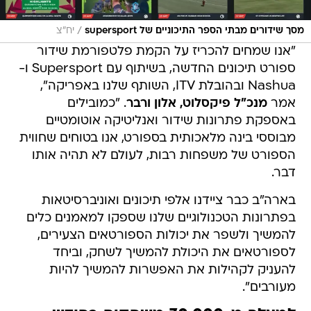
/
מסך שידורים מבתי הספר התיכוניים של supersport
יח"צ
"אנו שמחים להכריז על הקמת פלטפורמת שידור
ספורט תיכונים החדשה, בשיתוף עם Supersport ו-
Nashua ובהובלת ITV, השותף שלנו באפריקה",
אמר
מנכ"ל פיקסלוט, אלון ורבר
. "כמובילים
באספקת פתרונות שידור ואנליטיקה אוטומטיים
מבוססי בינה מלאכותית בספורט, אנו בטוחים שחווית
הספורט של משפחות רבות, לעולם לא תהיה אותו
דבר.
בארה"ב כבר ציידנו אלפי תיכונים ואוניברסיטאות
בפתרונות הטכנולוגיים שלנו שספקו למאמנים כלים
להמשיך ולשפר את יכולות הספורטאים הצעירים,
לספורטאים את היכולת להמשיך לשחק, וביחד
להעניק לקהילות את האפשרות להמשיך להיות
מעורבים".