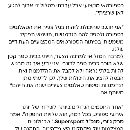
כספורטאי מקצועי אבל עברתי מסלול די ארוך להגיע
לאן שרציתי".
"אני חושב שהיכולת לזהות בגיל צעיר את הטאלנטים
בספורט ולספק להם הזדמנויות, תשמש תפקיד
משמעותי בפיתוח הספורטאים המקצועיים העתידיים
שלנו.
למרבה המזל או למרבה הצער, הייתי בבית ספר קטן
שלא הוכר כבית ספר לרוגבי. אני יודע איך זה מרגיש
להיות בלתי נראה ולא לקבל את ההזדמנות ואת
הבמה להציג את היכולות שלך. לכן לדעתי מתן
הזדמנויות וטיפוח טאלנטים צעירים ישנה את חייהם"
משתף אם.
"אחד החסמים הגדולים ביותר לשידור של יותר
אירועי ספורט, בכל רמה, הוא עלויות ההפקה", אמר
מרק ג'ורי, מנכ"ל Supersport.
" טכנולוגיית
המצלמות של פיקסלוט היא מדהימה. התקנה של