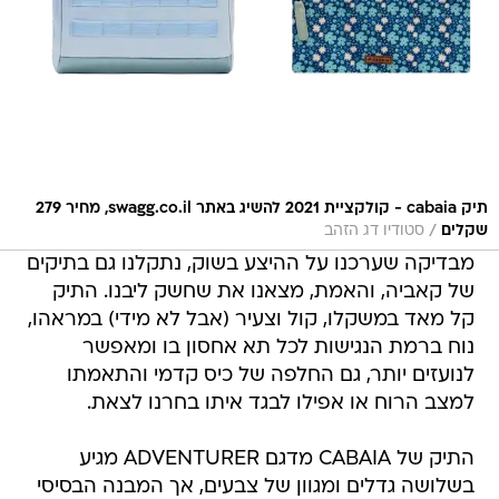
תיק cabaia - קולקציית 2021 להשיג באתר swagg.co.il, מחיר 279
/
שקלים
סטודיו דג הזהב
מבדיקה שערכנו על ההיצע בשוק, נתקלנו גם בתיקים
של קאביה, והאמת, מצאנו את שחשק ליבנו. התיק
קל מאד במשקלו, קול וצעיר (אבל לא מידי) במראהו,
נוח ברמת הנגישות לכל תא אחסון בו ומאפשר
לנועזים יותר, גם החלפה של כיס קדמי והתאמתו
למצב הרוח או אפילו לבגד איתו בחרנו לצאת.
התיק של CABAIA מדגם ADVENTURER מגיע
בשלושה גדלים ומגוון של צבעים, אך המבנה הבסיסי