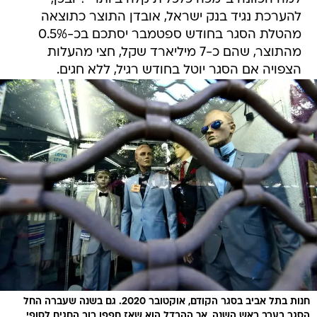
מהתוצר, שהם כ-7 מיליארד שקל, חצי מהעלות
הצפויה אם הסגר יוטל בחודש רגיל, ללא חגים.
חנות בתל אביב בסגר הקודם, אוקטובר 2020. גם בשנה שעברה החל
הסגר בערב ראש השנה, אך ההבדל הוא שאז חפפו רוב החגים לסופי
/
שבוע. המצב השנה מייצר הזדמנות ל"סגר בחצי המחיר"
ראובן קסטרו
"חשוב ליצור וודאות בציבור"