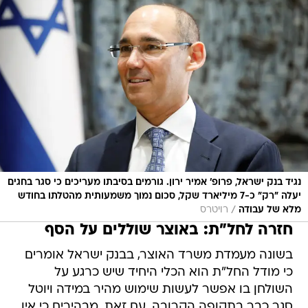
נגיד בנק ישראל, פרופ' אמיר ירון. גורמים בסיבתו מעריכים כי סגר בחגים
יעלה "רק" כ-7 מיליארד שקל, סכום נמוך משמעותית מהטלתו בחודש
/
מלא של עבודה
רויטרס
חזרה לחל"ת: באוצר שוללים על הסף
בשונה מעמדת משרד האוצר, בבנק ישראל אומרים
כי מודל החל"ת הוא הכלי היחיד שיש כרגע על
השולחן בו אפשר לעשות שימוש מהיר במידה ויוטל
סגר כבר בתקופה הקרובה. עם זאת, מבהירים כי אין
לאפשר חל"ת גורף לכל מיש מעוניין בכך ולתקופה
ממשוכת, אלא יש לעשות "מבחנים מהודקים" הפעם.