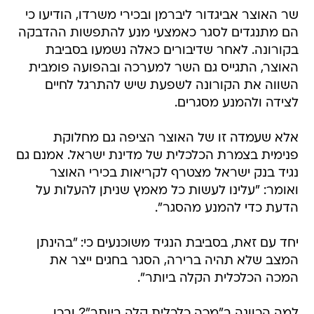
בקורונה. לאחר שדיבורים כאלה נשמעו בסביבת
האוצר, התגייס גם השר למערכה ובהפועה פומבית
השווה את הקורונה לשפעת שיש להתרגל לחיים
לצידה ולהמנע מסגרים.
אלא שעמדה זו של האוצר הציפה גם מחלוקת
פנימית בצמרת הכלכלית של מדינת ישראל. אמנם גם
נגיד בנק ישראל מצטרף לקריאות בכירי האוצר
ואומר: "עלינו לעשות כל מאמץ שניתן להעלות על
הדעת כדי להמנע מהסגר".
יחד עם זאת, בסביבת הנגיד משוכנעים כי: "בהינתן
המצב שלא תהיה ברירה, הסגר בחגים ייצר את
המכה הכלכלית הקלה ביותר".
למה הכוונה ב"מכה כלכלית קלה ביותר"? ובכן,
להערכת נגיד בנק ישראל, אובדן התוצר כתוצאה
מהטלת הסגר בחודש ספטמבר יסתכם בכ-0.5%