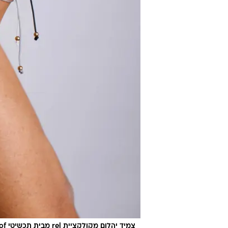
צמיד יהלום מקולקציית rel מבית תכשיטי zofiof