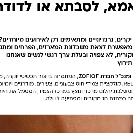
מא, לסבתא או לדודה
יקרים, גרנדיוזיים ומתאימים רק לאירועים מיוחדים?
, מאפשרת לצאת משבלונת המארזים, הפרחים ומתנו
קורית, לא צפויה ובעלת ערך רגשי לנשים שאנחנו
תירוץ
"ל חברת ZOFIOF,
המתמחה בייצור תכשיטי יוקרה, מ
את עולם היוקרה להמונים ומציג את REL, קולקציית צמידי חוט צבעוניים, צעירים, מודרניים ויומי
שלבת יהלום מרכזי ונוצץ במרכז הצמיד, המסמל את היו
מה כמתנת חג מקורית ומפתיעה לו ולה.