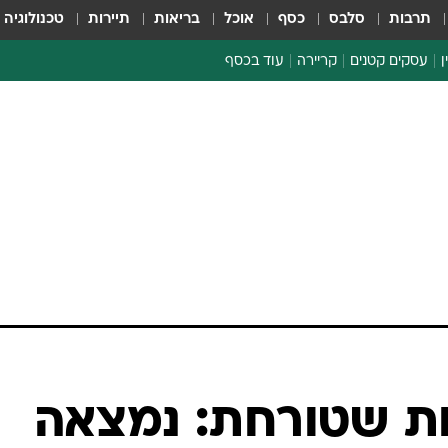
תרבות
סלבס
כסף
אוכל
בריאות
תיירות
טכנולוגיה
ן
עסקים קטנים
קריירה
עוד בכסף
חינוך פיננסי
כסף עולמי
דין וחשבון
קריפטו
הלאונג'
ספורט ביזנס
ת שטורחת: נמצאה