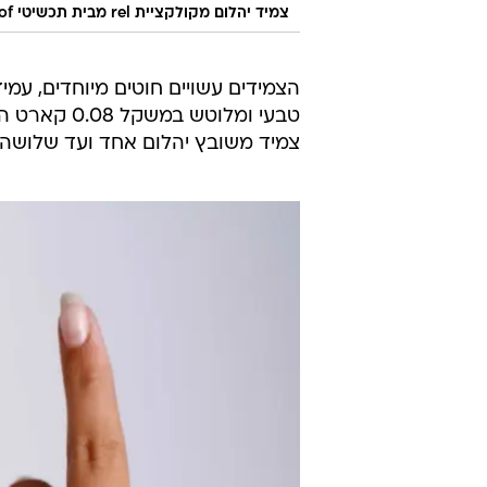
צמיד יהלום מקולקציית rel מבית תכשיטי zofiof החל מ-490 שקל
הצמידים עשויים חוטים מיוחדים, עמ
צמיד משובץ יהלום אחד ועד שלושה 