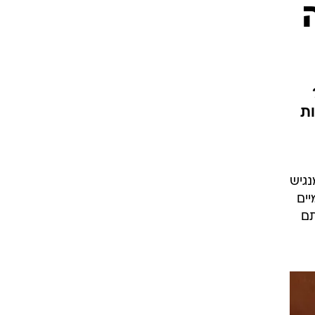
ת
נגיש
ומיים
תם