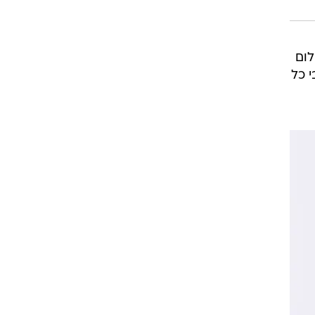
לום
על גבי כל