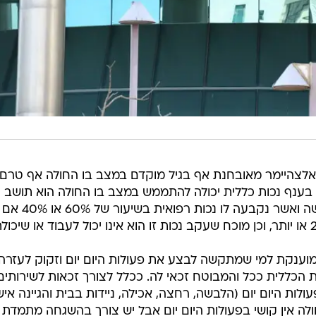
האלצהיימר מאובחנת אף בגיל מוקדם במצב בו החולה אף טרם
 בענף נכות כללית יכולה להתממש במצב בו החולה הוא תושב
ישראל אשר טרם הגיעה לגיל הפרישה ואשר נקבעה לו נכות רפואית בשיעור של 60% או 40% אם
אחת הפגימות הינה בשיעור של 25% או יותר, וכן מוכח שעקב נכות זו הוא אינו יכול לעבוד או שיכול
וענקת למי שמתקשה לבצע את פעולות היום יום וזקוק לעזרה.
 הכללית ככל והמבוטח זכאי לה. ככלל לצורך זכאות לשירותים
ות היום יום (הלבשה, רחצה, אכילה, ניידות בבית והגיינה איש
חולה אין קושי בפעולות היום יום אבל יש צורך בהשגחה מתמדת