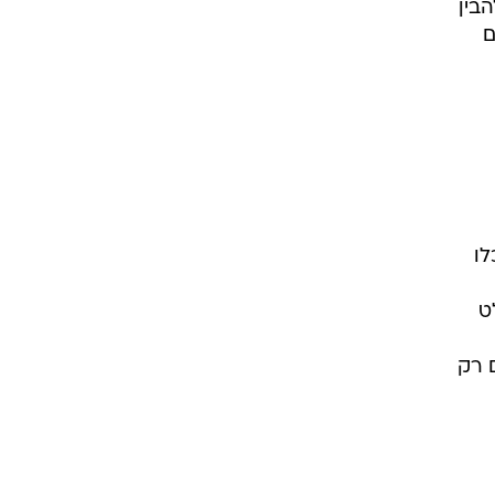
בין
ם
לו
ט
 רק