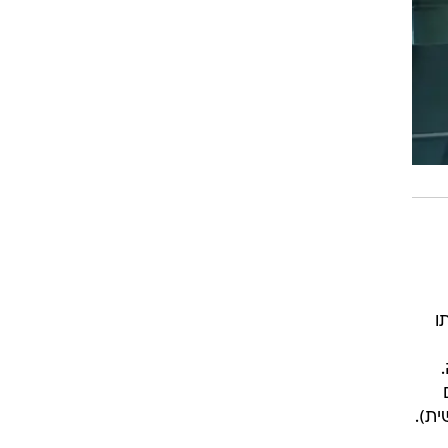
תו
ית).