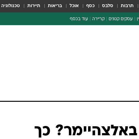
תרבות
סלבס
כסף
אוכל
בריאות
תיירות
טכנולוגיה
ן
עסקים קטנים
קריירה
עוד בכסף
חינוך פיננסי
כסף עולמי
דין וחשבון
קריפטו
הלאונג'
ספורט ביזנס
באלצהיימר? כך