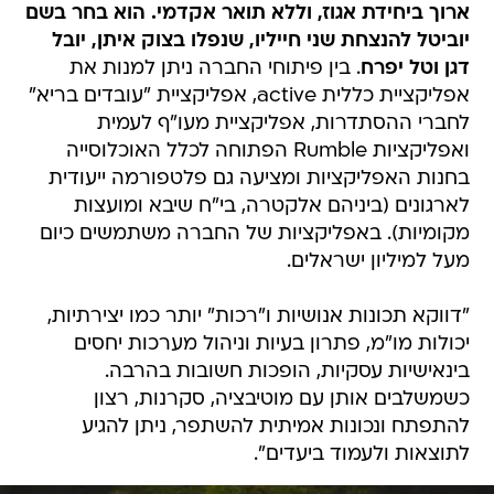
ארוך ביחידת אגוז, וללא תואר אקדמי. הוא בחר בשם
יוביטל להנצחת שני חייליו, שנפלו בצוק איתן, יובל
דגן וטל יפרח
. בין פיתוחי החברה ניתן למנות את
אפליקציית כללית active, אפליקציית "עובדים בריא"
לחברי ההסתדרות, אפליקציית מעו"ף לעמית
ואפליקציות Rumble הפתוחה לכלל האוכלוסייה
בחנות האפליקציות ומציעה גם פלטפורמה ייעודית
לארגונים (ביניהם אלקטרה, בי"ח שיבא ומועצות
מקומיות). באפליקציות של החברה משתמשים כיום
מעל למיליון ישראלים.
"דווקא תכונות אנושיות ו"רכות" יותר כמו יצירתיות,
יכולות מו"מ, פתרון בעיות וניהול מערכות יחסים
בינאישיות עסקיות, הופכות חשובות בהרבה.
כשמשלבים אותן עם מוטיבציה, סקרנות, רצון
להתפתח ונכונות אמיתית להשתפר, ניתן להגיע
לתוצאות ולעמוד ביעדים".