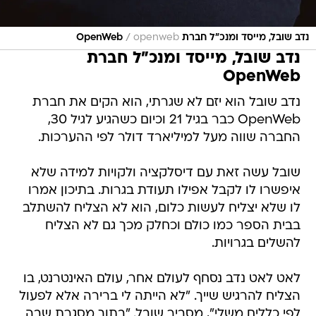
/
נדב שובל, מייסד ומנכ"ל חברת OpenWeb
openweb
נדב שובל, מייסד ומנכ"ל חברת
OpenWeb
נדב שובל הוא יזם לא שגרתי, הוא הקים את חברת
OpenWeb כבר בגיל 21 וכיום כשהגיע לגיל 30,
החברה שווה מעל למיליארד דולר לפי ההערכות.
שובל עשה זאת עם דיסלקציה ולקויות למידה שלא
איפשרו לו לקבל אפילו תעודת בגרות. בתיכון אמרו
לו שלא יצליח לעשות כלום, הוא לא הצליח להשתלב
בבית הספר כמו כולם וכחלק מכך גם לא הצליח
להשלים בגרויות.
לאט לאט נדב נסחף לעולם אחר, עולם האינטרנט, בו
הצליח להרגיש שייך. "לא הייתה לי ברירה אלא לפעול
לפי כללים משלי", מסביר שובל. "בתוך מסגרת שבה