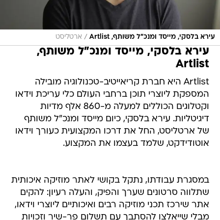
/
עירא בלסקי, מייסד ומנכ"ל משותף, Artlist
ארטליסט
עירא בלסקי, מייסד ומנכ"ל משותף,
Artlist
Artlist היא חברת קריאייטיב-טכנולוגיה מובילה
המספקת ליוצרי תוכן ברחבי העולם כלי עריכת וידאו
וקטלוגים הכוללים למעלה מ-860 אלף מדיות
דיגיטליות. עירא בלסקי, כיום מייסד ומנכ"ל משותף
של ארטליסט, החל את דרכו המקצועית כעורך וידאו
אוטודידקט, שלמד בעצמו את המקצוע.
במסגרת עבודתו, נתקל בקושי לאתר מוזיקה איכותית
שתלווה סרטונים שערך והפיק, והעלה רעיון: להקים
אתר שירכז תכני מוזיקה רבים ואיכותיים ליוצרי וידאו,
מבלי שייאלצו להסתבך עם תשלום פר-שיר וזכויות