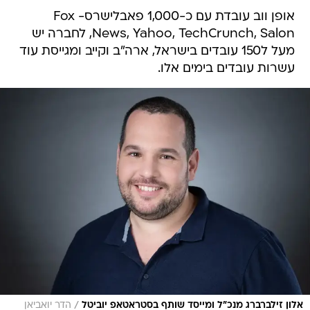
אופן ווב עובדת עם כ-1,000 פאבלישרס- Fox
News, Yahoo, TechCrunch, Salon, לחברה יש
מעל ל150 עובדים בישראל, ארה"ב וקייב ומגייסת עוד
עשרות עובדים בימים אלו.
/
אלון זילברברג מנכ"ל ומייסד שותף בסטראטאפ יוביטל
הדר יואביאן