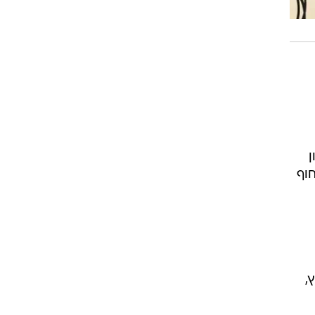
שלון
ילאן וה-DJ דרוויש בחוף
,