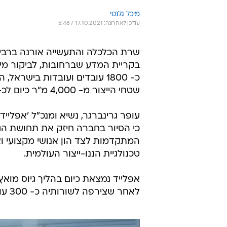
מיכל גלנטי
עודכן לאחרונה: 17.10.2021 / 5:48
שרת הכלכלה והתעשייה אורנה ברביב
בקריית המדע שברחובות, לביקור מי
כ- 1800 עובדים ועובדות ביש
שטחי הייצור מ- 4,000 מ"ר כיום לכ- 7,200 מ"ר עם השלמת הליך ההתרחבות.
עופר גרינברגר, נשיא ומנכ"ל 'אפליי
כי הסיור בחברה חיזק את תחושת הגא
המתקדמות לצד הון אנושי מקצועי ו
טכנולגיית הננו-ייצור העולמית.
לאחר שצירפה לשורותיה כ- 300 עובדים חדשים בשנתיים האחרונות.