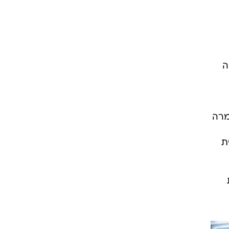
ה
מרה
ת