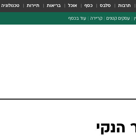
תרבות
סלבס
כסף
אוכל
בריאות
תיירות
טכנולוגיה
ן
עסקים קטנים
קריירה
עוד בכסף
חינוך פיננסי
כסף עולמי
דין וחשבון
קריפטו
הלאונג'
ספורט ביזנס
 הנקי