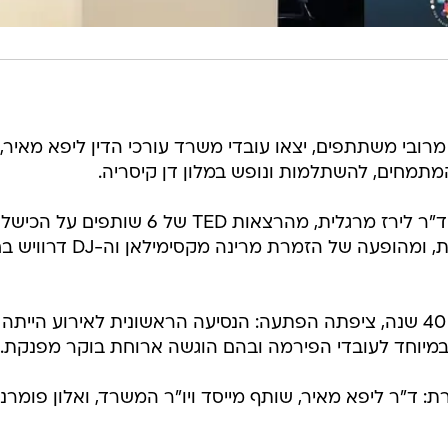
ובי משתתפים, יצאו עובדי משרד עורכי הדין ליפא מאיר,
מתמחים, להשתלמות ונופש במלון דן קיסריה.
עובדי המשרד נהנו מסדנה בהנחיית ד"ר לירז מרגלית, מהרצאות TED של 6 שותפים על הכי
שבנה אותם, פעילויות גיבוש מאתגרות, ומהופעה של הזמרת מרינה מקסימ
לעובדי הפירמה שנוסדה לפני כמעט 40 שנה, ציפתה הפתעה: הנסיעה הראשונית לאירוע הייתה
מיוחד לעובדי הפירמה ובהם הוגשה ארוחת בוקר מפנקת.
 ד"ר ליפא מאיר, שותף מייסד ויו"ר המשרד, ואלון פומרנץ