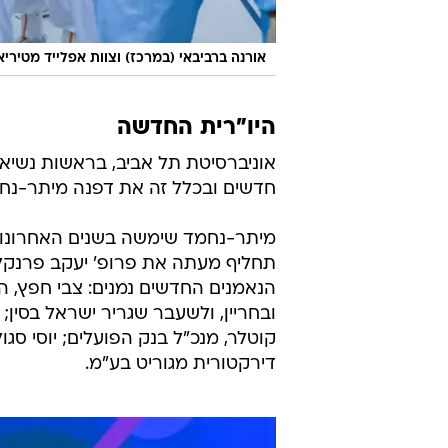
אורנה ברביבאי (במרכז) וצוות אפלייד מטירי
היו"רית החדשה
חדשים ובכלל זה את דפנה מיתר-נחמ
מיתר-נחמד שימשה בשנים האחרונות כ
תחליף מעתה את פרופ' יעקב פרנקל,
הנאמנים החדשים נמנים: צבי חפץ, הש
ובחריין, ולשעבר שגריר ישראל בסין;
קוטלר, מנכ"ל בנק הפועלים; יוסי סגו
דירקטורית מגוריט בע"מ.