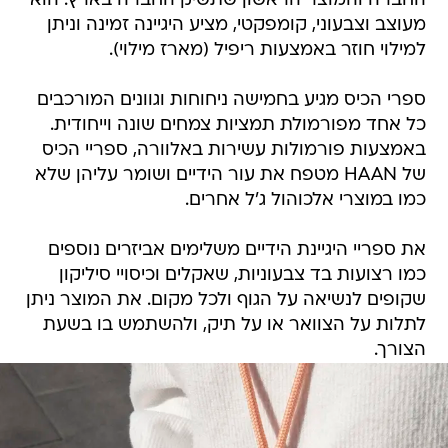
החברה והמוצר הראשון שתשיק החברה בארץ. הוא
מעוצב וצבעוני, קומפקטי, מציע היגיינה זמינה וניתן
למילוי חוזר באמצעות ריפיל (מארז מילוי).
ספרי הכיס מגיע בחמישה ניחוחות וגוונים המורכבים
כל אחד מפורמולת תמציות צמחים שונה וייחודית.
באמצעות פורמולות עשירות באלוורה, ספריי הכיס
של HAAN מטפח את עור הידיים ושומר עליהן שלא
כמו במוצרי אלכוהול ג'ל אחרים.
את ספריי היגיינת הידיים משלימים אביזרים נוספים
כמו רצועות בד צבעוניות, שאקלים וכיסויי סיליקון
שקופים לנשיאה על הגוף ולכל מקום. את המוצר ניתן
לתלות על הצוואר או על תיק, ולהשתמש בו בשעת
הצורך.