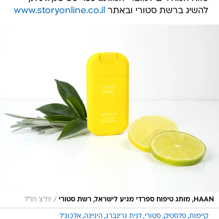
להשיג ברשת סטורי ובאתר
www.storyonline.co.il
/
HAAN, מותג טיפוח ספרדי מגיע לישראל, רשת סטורי
יח"צ חו"ל
קיימות
פלסטיק
סטורי
דנית גרינברג
היגיינה
אלכוג'ל