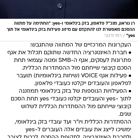
רן גוראון, מנכ"ל פלאפון, בזק בינלאומי ו-yes: "החתימה על מתווה
ההסכם מאפשרת לנו להתקדם עם מיזוג פעילות בזק בינלאומי אל תוך
/
yes"
רמי זרנגר
העקרונות המרכזיים של המתווה שהתגבש:
• חברת האינטגרציה החדשה שתוקם תכלול את אגף
פתרונות לעסקים, אגף ה-SMB ומטה עצמאי תחת
הסכם קיבוצי שייחתם מול ההסתדרות הכללית.
• פעילות אגף VOICE (שיחות בינלאומיות) תועבר
לפלאפון והעובדים ייקלטו כעובדי פלאפון.
• הפעילויות הנוספות של בזק בינלאומי תמוזגנה
לתוך -yes והעובדים יקלטו כעובדי yes תחת הסכם
קיבוצי שייחתם מול ההסתדרות הכללית לשלוש
שנים.
ההסתדרות הכללית ויו"ר ועד עובדי בזק בינלאומי,
ימשיכו לייצג את עובדים אלה העוברים ל-yes
ולחברת האינטגרציה, לתקופת ההסכם, לרבות לצורך