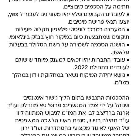
חתימה על הסכמים קיבוציים.
• לעובדים הקבועים שלא יהיו מעוניינים לעבור ל yes,
יוצעו תנאי פרישה מיטיבים.
• המעבדה במרכז לוגיסטי פלאפון תקלוט פעילות
תיקונים שמתבצעת כיום במיקור חוץ בבזק בינלאומי.
• הושגה הסכמה לשמירה על רשת הסלולר בבעלות
פלאפון.
• עובדי החברות יהיו זכאים למענק מיוחד שישולם
לעובדים בתחילת 2022.
• נושא יחידת המיקוח נשאר במחלוקת וידון במהלך
במו"מ.
ההסכמות התגבשו בתום הליך גישור אינטנסיבי
שנוהל על ידי צמד המגשרים: פרופ' גיא מונדלק ועו"ד
ארנה ברדיצ'ב לב. את המו"מ לגיבוש המתווה ליוו
עו"ד תהילה בנישו, סגנית ראש הלשכה המשפטית
של האגף לאיגוד מקצועי בהסתדרות, ועו"ד ירון