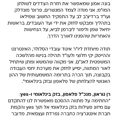
בונה אמון שמאפשר את חזרת הצדדים לשולחן
המו"מ. אני מודה לצמד המגשרים, פרופ' מונדלק
ועו"ד ברדיצ'ב לב על התפקיד החשוב שמילאו
בתהליך ומבקש לחזק את ידי ועד העובדים, בראשות
יחיאל שמן ולימור ליברמן לביא, על הנחישות
והאחריות שהפגינו לאורך הדרך.
תודה מיוחדת ליו"ר איגוד עובדי הסלולר, האינטרנט
וההייטק יקי חלוצי ולעו"ד תהילה בנישו מהלשכה
המשפטית לאג"ם. אני מקווה שהמשא ומתן שיתחיל
לאור המתווה, יסייע לחזק את מערכת יחסי העבודה
בקבוצה, תוך הכרה בתרומה המשמעותית של ההון
האנושי להצלחתן של פלאפון ובזק בינלאומי".
רן גוראון, מנכ"ל פלאפון, בזק בינלאומי ו-yes
:
"החתימה על מתווה ההסכם מאפשרת לנו להתקדם
עם מיזוג פעילות בזק בינלאומי אל תוך yes והקמת
חברת אינטגרציה כחברה נפרדת ועצמאית. מדובר