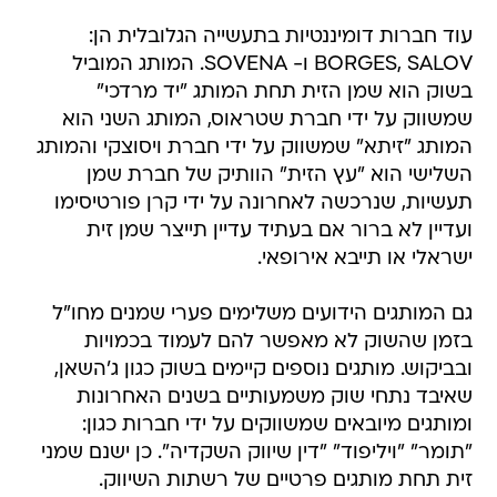
עוד חברות דומיננטיות בתעשייה הגלובלית הן:
BORGES, SALOV ו- SOVENA. המותג המוביל
בשוק הוא שמן הזית תחת המותג "יד מרדכי"
שמשווק על ידי חברת שטראוס, המותג השני הוא
המותג "זיתא" שמשווק על ידי חברת ויסוצקי והמותג
השלישי הוא "עץ הזית" הוותיק של חברת שמן
תעשיות, שנרכשה לאחרונה על ידי קרן פורטיסימו
ועדיין לא ברור אם בעתיד עדיין תייצר שמן זית
ישראלי או תייבא אירופאי.
גם המותגים הידועים משלימים פערי שמנים מחו"ל
בזמן שהשוק לא מאפשר להם לעמוד בכמויות
ובביקוש. מותגים נוספים קיימים בשוק כגון ג'השאן,
שאיבד נתחי שוק משמעותיים בשנים האחרונות
ומותגים מיובאים שמשווקים על ידי חברות כגון:
"תומר" "ויליפוד" "דין שיווק השקדיה". כן ישנם שמני
זית תחת מותגים פרטיים של רשתות השיווק.