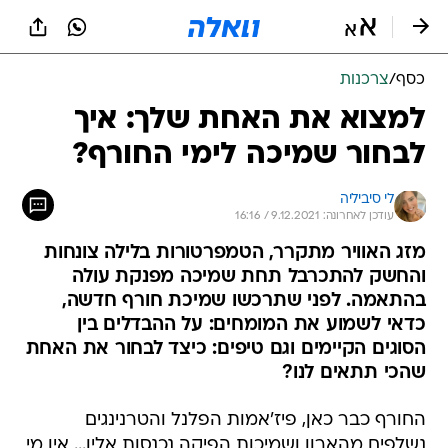
כסף
/
צרכנות
למצוא את האחת שלך: איך
לבחור שמיכה לימי החורף?
לי סיביליה
עודכן לאחרונה: 9.12.2021 / 16:16
מזג האוויר מתקרר, הטמפרטורות בלילה צונחות
והחשק להתכרבל תחת שמיכה מפנקת עולה
בהתאמה. לפני שתרכשו שמיכת חורף חדשה,
כדאי לשמוע את המומחים: על ההבדלים בין
הסוגים הקיימים וגם טיפים: כיצד לבחור את האחת
שהכי תתאים לנו?
החורף כבר כאן, פיז'אמות הפלנל והטרנינגים
נשלפים מהארון ושמיכות הפיקה נכנסות אליו... אין מי