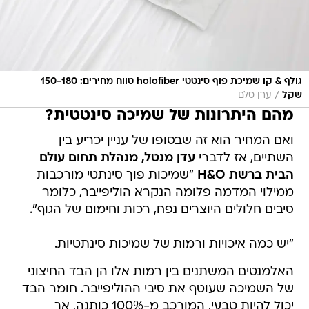
גולף & קו שמיכת פוף סינטטי holofiber טווח מחירים: 150-180
/
שקל
ערן סלם
מהם היתרונות של שמיכה סינטטית?
ואם המחיר הוא זה שבסופו של עניין יכריע בין
השתיים, אז לדברי
עדן מנטל, מנהלת תחום עולם
הבית ברשת H&O
"שמיכות פוך סינתטי מורכבות
ממילוי המדמה פלומה הנקרא הוליפייבר, כלומר
סיבים חלולים היוצרים נפח, רכות וחימום של הגוף".
"יש כמה איכויות ורמות של שמיכות סינתטיות.
האלמנטים המשתנים בין רמות אלו הן הבד החיצוני
של השמיכה שעוטף את סיבי ההוליפייבר. חומר הבד
יכול להיות טבעי, המורכב מ-100% כותנה, אך