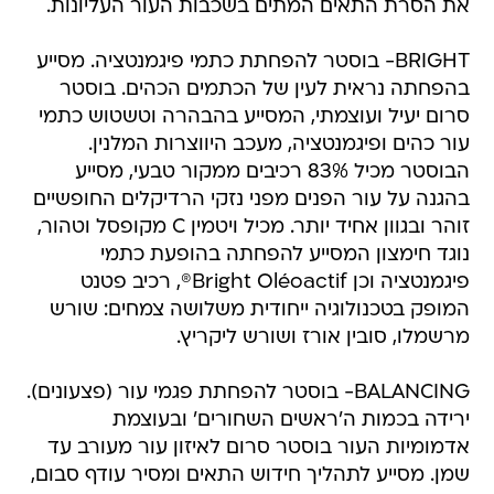
את הסרת התאים המתים בשכבות העור העליונות.
BRIGHT- בוסטר להפחתת כתמי פיגמנטציה. מסייע
בהפחתה נראית לעין של הכתמים הכהים. בוסטר
סרום יעיל ועוצמתי, המסייע בהבהרה וטשטוש כתמי
עור כהים ופיגמנטציה, מעכב היווצרות המלנין.
הבוסטר מכיל 83% רכיבים ממקור טבעי, מסייע
בהגנה על עור הפנים מפני נזקי הרדיקלים החופשיים
זוהר ובגוון אחיד יותר. מכיל ויטמין C מקופסל וטהור,
נוגד חימצון המסייע להפחתה בהופעת כתמי
פיגמנטציה וכן Bright Oléoactif®, רכיב פטנט
המופק בטכנולוגיה ייחודית משלושה צמחים: שורש
מרשמלו, סובין אורז ושורש ליקריץ.
BALANCING- בוסטר להפחתת פגמי עור (פצעונים).
ירידה בכמות ה'ראשים השחורים' ובעוצמת
אדמומיות העור בוסטר סרום לאיזון עור מעורב עד
שמן. מסייע לתהליך חידוש התאים ומסיר עודף סבום,