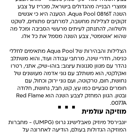
ומוצרי הבנייה מהגדולים בישראל, מכריז על צבע
השנה Aqua Pool 0816T. הטענה היא כי אנשים
זקוקים לצלילות מחשבה, למרחבים פתוחים, לשקט
ולשלווה, להתנתק לעיתים מרעשי הסביבה ומכל מה
שהוא 'אוטומטי', צבע השנה מסמל את כל אלו.
הצלילות והבהירות של Aqua Pool מתאימים לחללי
כניסה, חדרי שינה, מרחבי עבודה ועוד, והוא משתלב
נהדר עם מגוון סגנונות עיצוב: בוהו-שיק, אתני, רטרו
ואקלקטי, הוא משתלב עם גוני אדמה מעושנים של
נחושת, חום, טרקוטה, ועם גוני ירוק וכחול, עם
חומרים טבעיים כמו עץ, קש, חבל, נחושת, חלודה
ובטון. הגוון המחזק לצבע השנה הוא Red Flame
0077A.
מוזיקה עולמית
יונבירסל מיוזיק פאבלישינג גרופ (UMPG) - מחברות
המוזיקה הגדולות בעולם, הודיעה לאחרונה על