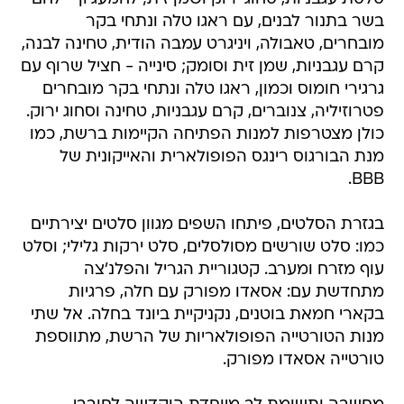
בשר בתנור לבנים, עם ראגו טלה ונתחי בקר
מובחרים, טאבולה, ויניגרט עמבה הודית, טחינה לבנה,
קרם עגבניות, שמן זית וסומק; סינייה - חציל שרוף עם
גרגירי חומוס וכמון, ראגו טלה ונתחי בקר מובחרים
פטרוזיליה, צנוברים, קרם עגבניות, טחינה וסחוג ירוק.
כולן מצטרפות למנות הפתיחה הקיימות ברשת, כמו
מנת הבורגוס רינגס הפופולארית והאייקונית של
BBB.
בגזרת הסלטים, פיתחו השפים מגוון סלטים יצירתיים
כמו: סלט שורשים מסולסלים, סלט ירקות גלילי; וסלט
עוף מזרח ומערב. קטגוריית הגריל והפלנ'צה
מתחדשת עם: אסאדו מפורק עם חלה, פרגיות
בקארי חמאת בוטנים, נקניקיית ביונד בחלה. אל שתי
מנות הטורטייה הפופולאריות של הרשת, מתווספת
טורטייה אסאדו מפורק.