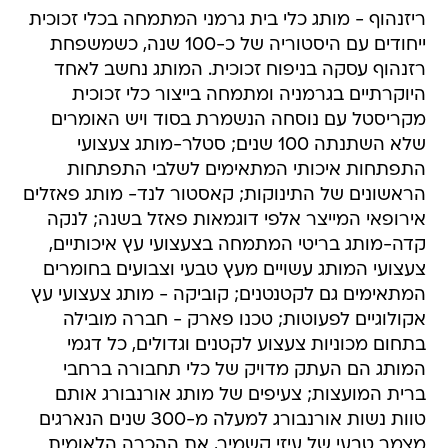
ריזנהוף - מותג כלי בית גרמני המתמחה בכלי זכוכית
ייחודים עם היסטוריה של כ-100 שנה, כשמשפחת
רזנהוף עסקה בניפוח זכוכית. המותג נחשב לאחד
היוקרתיים בגרמניה ומתמחה בייצור כלי זכוכית
מקריסטל עם נוסחה הנשמרת בסוד ויש האומרים
שלא השתנתה 100 שנים; סטלר-מותג צעצועי
התפתחות איכותי המתאימים לשלבי התפתחות
הראשונים של התינוקות; קאסטור לנד- מותג פאזלים
אירופאי המייצר אלפי דוגמאות פאזל בשנה; לנקה
קדה-מותג בריטי המתמחה בצעצועי עץ איכותיים,
צעצועי המותג עשויים מעץ טבעי וצבועים בחומרים
המתאימים גם לקטנטנים; קוביקה - מותג צעצועי עץ
אקולוגיים לפעוטות; טכנו פארק - חברה מובילה
בתחום מכוניות צעצוע לקטנים וגדולים, כל דגמי
המותג הם העתק מדויק של כלי תחבורה ברחבי
ברית המועצות; צעיפים של מותג אורנבורג אותם
טוות נשות אורנבורג למעלה מ-300 שנים הנארגים
מצמר טבעי של עיזי קשמיר, את ההכרה הלאומית