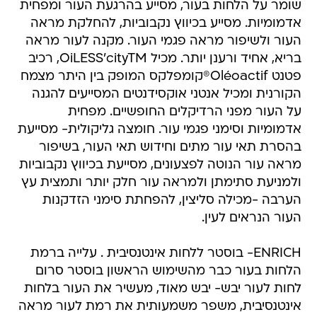
שומר על הלחות בעור, מסייע בהרגעת העור ומפחית
אדמומיות. מסייע בכיווץ נקבוביות, להחלקת מראה
העור ולשיפור מראה פגמי העור. מקנה לעור מראה
בריא, אחיד ורענן יותר. מכיל OiLESS'cityTM, רכיב
פטנט Oléoactif®קומפלקס המופק בין היתר מצמח
הקורנית ומכיל אנטני אוקסידנטים המסייעים להגנה
על העור מפני הרדיקלים החופשיים. מפחית
אדמומיות וסימני פגמי עור. חומצה גליקולית- מסייעת
בהסרת תאי עור מתים וחידוש תאי העור, בשיפור
מראה עור הנוטה לפצעונים, מסייעת בכיווץ נקבוביות
ולמניעת סתימתן ולמראה עור חלק יותר ותמצית עץ
הערבה -מכילה סליצין, להפחתת סימני הזדקנות
העור הנראים לעין.
ENRICH- בוסטר ללחות אינטנסיבית . עלייה ברמת
הלחות בעור כבר מהשימוש הראשון בוסטר סרום
לחות לעור יבש- יבש מאוד, מעשיר את העור בלחות
אינטנסיבית, משפר משמעותית את רמת לעור מראה