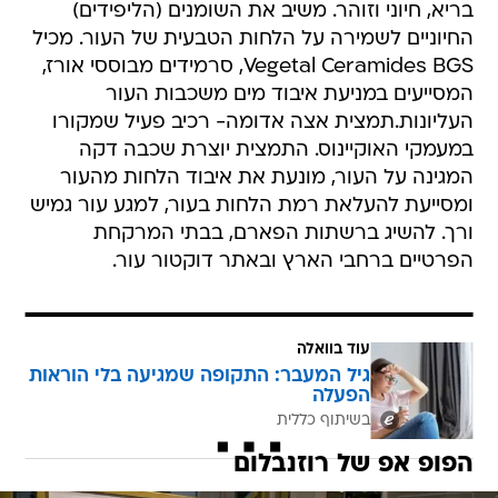
בריא, חיוני וזוהר. משיב את השומנים (הליפידים)
החיוניים לשמירה על הלחות הטבעית של העור. מכיל
Vegetal Ceramides BGS, סרמידים מבוססי אורז,
המסייעים במניעת איבוד מים משכבות העור
העליונות.תמצית אצה אדומה- רכיב פעיל שמקורו
במעמקי האוקיינוס. התמצית יוצרת שכבה דקה
המגינה על העור, מונעת את איבוד הלחות מהעור
ומסייעת להעלאת רמת הלחות בעור, למגע עור גמיש
ורך. להשיג ברשתות הפארם, בבתי המרקחת
הפרטיים ברחבי הארץ ובאתר דוקטור עור.
עוד בוואלה
גיל המעבר: התקופה שמגיעה בלי הוראות
הפעלה
בשיתוף כללית
הפופ אפ של רוזנבלום