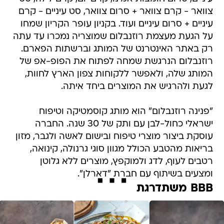
צוואר - קרם צוואר + סרום צוואר, סט עיניים - קרם
עיניים + סרום עיניים ועוד. בקניון עופר הקריון שמחו
על הגעת מעצמת רוזנבלום שמוצריה נמכרו עד עתה
רק באתר האינטרנט של המותג וברשתות הפארם.
רוזנבלום הנרגשת שמחה לפתוח את הפופ-אפ של
המותג שלה, ולאפשר ללקוחות צפון הארץ לחוות,
לגעת ולהרגיש את המוצרים ביחד איתה.
"פנינה רוזנבלום" הוא מותג קוסמטיקה וטיפוח
ישראלי כחול-לבן עם ותק של 30 שנה. החברה
עוסקת ביצור מוצרי טיפוח ובישום לאשה ולגבר, מזון
בריאות מהטבע הכולל מגוון סוגי גרנולה, קינואה,
רטבים לעוף, לדג ולמוקפץ, מוצרים ללא גלוטן
ומצעים בשיתוף עם חברת "דארלן".
BBB משתדרגת