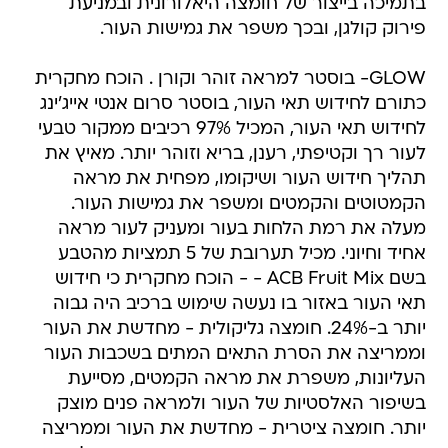
בתמיכה בייצור של חומצה היאלורונית ובמניעת
פירוק קולגן, ובכך משפר את גמישות העור.
GLOW- בוסטר למראה זוהר וקורן . הוכח מחקרית
כתורם לחידוש תאי העור, בוסטר סרום אנטי אייג'ינג
לחידוש תאי העור, המכיל 97% רכיבים ממקור טבעי
לעור רך וקטיפתי, רענן, בריא וזוהר יותר. מאיץ את
תהליך חידוש העור ושיקומו, מפחית את מראה
הקמטוטים והקמטים ומשפר את גמישות העור.
מעלה את רמת הלחות בעור ומעניק לעור מראה
אחיד וחיוני. מכיל תערובת של 5 תמציות מהטבע
בשם ACB Fruit Mix - - הוכח מחקרית כי חידוש
תאי העור באזור בו נעשה שימוש ברכיב היה גבוה
יותר ב-24%. חומצה גליקולית - מחדשת את העור
וממריצה את הסרת התאים המתים בשכבות העור
העליונות, משפרת את מראה הקמטים, מסייעת
בשיפור האלסטיות של העור ולמראה פנים מוצק
יותר. חומצה ציטרית - מחדשת את העור וממריצה