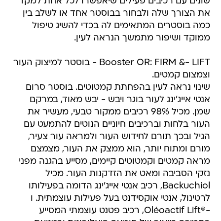
שונים עם רכיבים פעילים שיאפשרו לכל אחת למקד
את הצורך שלה ולבחור בבוסטר אחד או לשלב בין
כמה בוסטרים המתאימים לה בכדי להשיג טיפול
ממוקד ושיפור מתמשך הנראה לעין.
Booster OR: FIRM &- LIFT - בוסטר למיצוק העור
וצמצום קמטים.
שינוי נראה לעין בהפחתת קמטוטים. בוסטר סרום
אנטי אייג'ינג לעור בוגר ויבש - יבש מאוד, במרקם
שמן. מכיל 98% רכיבים ממקור טבעי, מעשיר את
העור בלחות וברכיבים חיוניים הנוטים להתמעט עם
הגיל ובכך תורם לחידוש העור ולמראה עור צעיר,
מורם ומתוח יותר, הוא ממצק את העור, מצמצם
מראה קמטים וקמטוטים קיימים, מסייע בהגנה מפני
נזקי הסביבה ומאט את הזדקנות העור. מכיל
Backuchiol, רכיב אנטי אייג'ינג הדומה בפעילותו
לרטינול, אנטי אוקסידנט בעל פעילות עוצמתית. ו
-®Oléoactif Lift, רכיב פטנט עוצמתי המסייע