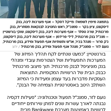
בתמונה מימין לשמאל: מייקל דסקל – אגף מערכות ליבה, בנק
דיסקונט, ציון בקר – סמנכ"ל, ראש החטיבה לבנקאות מסחרית, בנק
מרכנתיל, שרה טסלר – אגף מערכות ליבה, בנק דיסקונט, שוקי בורשטיין
– מנכ"ל בנק מרכנתיל, לילי פרידמן – אגף מערכות ליבה, בנק דיסקונט,
ג'ק סרור – מנהל בכיר, או"ש ותשתיות אגף תפעול ומידע, בנק מרכנתיל,
/
נועם לזר – סמנכ"ל, מנהל אגף תפעול ומידע, בנק מרכנתיל
יחצ
בורנשטיין: "כמעט שנתיים לקח תהליך המיזוג של
המערכות התפעוליות ושל הצטרפות עובדי ומנהלי
בנק מוניציפל לבנק מרכנתיל. תוך מיצוב מרכנתיל
כבנק הבית של הרשויות המקומיות. התוצאות
העסקיות מדברות בעד עצמן ומעידות כי המיזוג
השתלב היטב באסטרטגיית הצמיחה של הבנק".
נועם לזר, סמנכ"ל תפעול וטכנולוגיה: "פעילות דקסיה
נבנתה לאורך עשרות שנים למתן שירותים ייחודיים
לרשויות באמצעות מערכת Bankware מבית