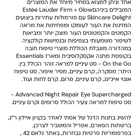
אחד וניתן למצוא במחיר מיוחד את המוצרים
המובילים ביניהםEstée Lauder Firm + Glow
Skincare Delight עם פורמולות עתירות ביצועים
המזינות את העור לעומקו ומפחיתות את מראה
הקמטים והקמטוטים העור מוצק יותר ומביאות
לשיפור משמעותי בצפיפות ובגמישות קולקציה
במהדורה מוגבלת הכוללת מוצרי טיפוח חובה
בקופסת מתנה אקסקלוסיבית ומארז Essentials
On the Go - סט עיניים למראה זוהר הכולל בין
היתר: מסקרה, קרם עיניים, מסיר איפור, סט טיפוח
אנטי אייג'ינג, קרם עיניים, סרום, קרם לחות ועוד.
Advanced Night Repair Eye Supercharged -
סט טיפוח למראה צעיר הכולל סרומים וקרם עיניים.
להשיג בחנות הדגל של אסתי לאודר בקניון איילון ר"ג,
ברשתות הפארם, אפריל והמשביר לצרכן,
בפרפומריות פרטיות נבחרות, באתר גלאם 42 ,