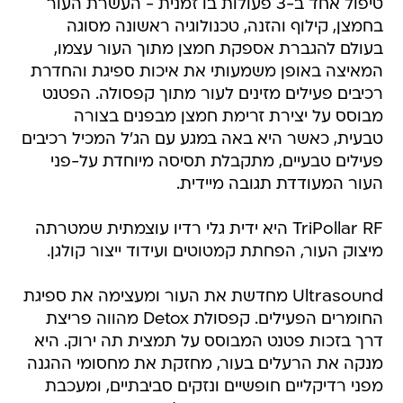
טיפול אחד ב-3 פעולות בו זמנית - העשרת העור
בחמצן, קילוף והזנה, טכנולוגיה ראשונה מסוגה
בעולם להגברת אספקת חמצן מתוך העור עצמו,
המאיצה באופן משמעותי את איכות ספיגת והחדרת
רכיבים פעילים מזינים לעור מתוך קפסולה. הפטנט
מבוסס על יצירת זרימת חמצן מבפנים בצורה
טבעית, כאשר היא באה במגע עם הג'ל המכיל רכיבים
פעילים טבעיים, מתקבלת תסיסה מיוחדת על-פני
העור המעודדת תגובה מיידית.
TriPollar RF היא ידית גלי רדיו עוצמתית שמטרתה
מיצוק העור, הפחתת קמטוטים ועידוד ייצור קולגן.
Ultrasound מחדשת את העור ומעצימה את ספיגת
החומרים הפעילים. קפסולת Detox מהווה פריצת
דרך בזכות פטנט המבוסס על תמצית תה ירוק. היא
מנקה את הרעלים בעור, מחזקת את מחסומי ההגנה
מפני רדיקליים חופשיים ונזקים סביבתיים, ומעכבת