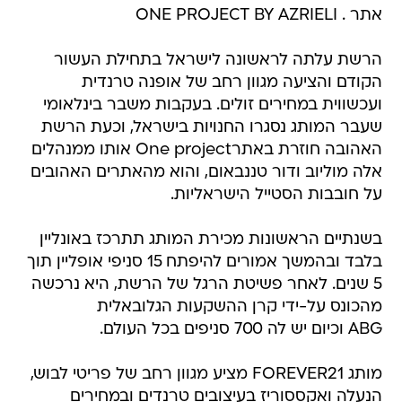
אתר . ONE PROJECT BY AZRIELI
הרשת עלתה לראשונה לישראל בתחילת העשור
הקודם והציעה מגוון רחב של אופנה טרנדית
ועכשווית במחירים זולים. בעקבות משבר בינלאומי
שעבר המותג נסגרו החנויות בישראל, וכעת הרשת
האהובה חוזרת באתרOne project אותו ממנהלים
אלה מוליוב ודור טננבאום, והוא מהאתרים האהובים
על חובבות הסטייל הישראליות.
בשנתיים הראשונות מכירת המותג תתרכז באונליין
בלבד ובהמשך אמורים להיפתח 15 סניפי אופליין תוך
5 שנים. לאחר פשיטת הרגל של הרשת, היא נרכשה
מהכונס על-ידי קרן ההשקעות הגלובאלית
ABG וכיום יש לה 700 סניפים בכל העולם.
מותג FOREVER21 מציע מגוון רחב של פריטי לבוש,
הנעלה ואקססוריז בעיצובים טרנדים ובמחירים