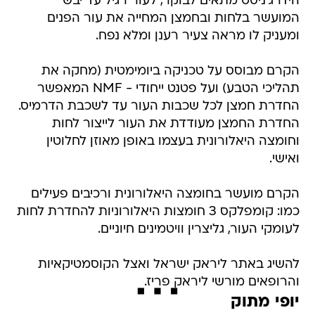
הידרג'ניסט מתאים לבוקר, לעור רגיל עד יבש
המועשר בלחות ובחמצן המחייה את עור הפנים
ומעניק לו מראה צעיר רענן ומלא נפח.
הקרם מבוסס על טכניקה ביומימטית (מחקה את
תהליכי הטבע) ועל פטנט ייחודי - NMF המאפשר
החדרת חמצן לכל שכבות העור עד לשכבת הדרמיס.
החדרת החמצן מעודדת את העור לייצור לחות
וחומצה היאלורונית בעצמו באופן מאוזן לחלוטין
ואישי.
הקרם מועשר בחומצה היאלורונית ורכיבים פעילים
כמו: קומפלקס 3 חומצות היאלורוניות להחדרת לחות
לעומקי העור, גליצרין וויטמינים חיוניים.
להשיג באתר ליראק ישראל ואצל הקוסמטיקאיות
והרופאים מורשי ליראק פריז.
יופי מתוק