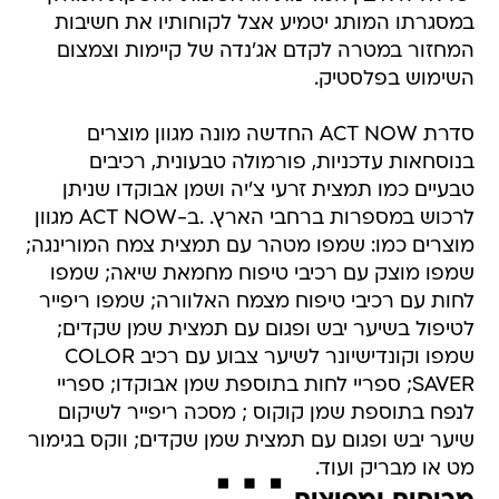
במסגרתו המותג יטמיע אצל לקוחותיו את חשיבות
המחזור במטרה לקדם אג'נדה של קיימות וצמצום
השימוש בפלסטיק.
סדרת ACT NOW החדשה מונה מגוון מוצרים
בנוסחאות עדכניות, פורמולה טבעונית, רכיבים
טבעיים כמו תמצית זרעי צ'יה ושמן אבוקדו שניתן
לרכוש במספרות ברחבי הארץ. .ב-ACT NOW מגוון
מוצרים כמו: שמפו מטהר עם תמצית צמח המורינגה;
שמפו מוצק עם רכיבי טיפוח מחמאת שיאה; שמפו
לחות עם רכיבי טיפוח מצמח האלוורה; שמפו ריפייר
לטיפול בשיער יבש ופגום עם תמצית שמן שקדים;
שמפו וקונדישיונר לשיער צבוע עם רכיב COLOR
SAVER; ספריי לחות בתוספת שמן אבוקדו; ספריי
לנפח בתוספת שמן קוקוס ; מסכה ריפייר לשיקום
שיער יבש ופגום עם תמצית שמן שקדים; ווקס בגימור
מט או מבריק ועוד.