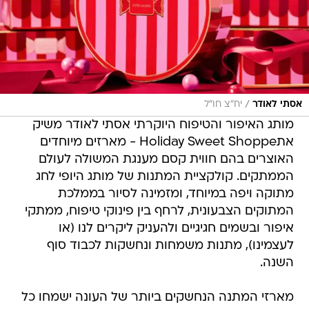
/
אסתי לאודר
יח"צ חו"ל
מותג האיפור והטיפוח היוקרתי אסתי לאודר משיק
אתHoliday Sweet Shoppe - מארזים מיוחדים
האוצרים בהם חווית קסם מענגת המשולה לעולם
הממתקים. קולקציית המתנות של מותג היופי לחג
מתוקה ויפה במיוחד, ומזמינה לסיור בממלכת
המתוקים הצבעונית, לרחף בין פינוקי טיפוח, ממתקי
איפור ובשמים חגיגיים ולהעניק ליקרים לנו (או
לעצמינו), מתנות משמחות ונחשקות לכבוד סוף
השנה.
מארזי המתנה הנחשקים ביותר של העונה ישמחו כל