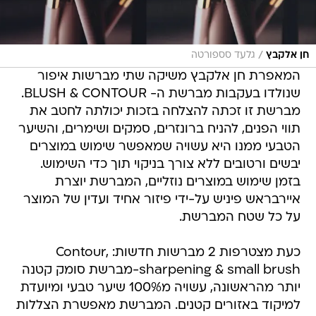
/
חן אלקבץ
גלעד סספורטה
המאפרת חן אלקבץ משיקה שתי מברשות איפור
שנולדו בעקבות מברשת ה- BLUSH & CONTOUR.
מברשת זו זכתה להצלחה בזכות יכולתה לחטב את
תווי הפנים, להניח ברונזרים, סמקים ושימרים, והשיער
הטבעי ממנו היא עשויה שמאפשר שימוש במוצרים
יבשים ורטובים ללא צורך בניקוי תוך כדי השימוש.
בזמן שימוש במוצרים נוזליים, המברשת יוצרת
איירבראש פיניש על-ידי פיזור אחיד ועדין של המוצר
על כל שטח המברשת.
כעת מצטרפות 2 מברשות חדשות: Contour,
sharpening & small brush-מברשת סומק קטנה
יותר מהראשונה, עשויה מ100% שיער טבעי ומיועדת
למיקוד באזורים קטנים. המברשת מאפשרת הצללות