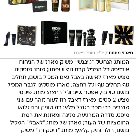
/
מארזי מתנות
יח"צ סופר פארם
המותג הנחשק "ג'יבנשי" משיק מארז של הניחוח
אירזיסטיבל המכיל קרם גוף ושפתון; מותג מוסקינו
מציע מארז לאישה באבל גאם המכיל בושם, תחליב
גוף תחליב גוף וג'ל רחצה; מארז מוסקינו לגבר המכיל
בושם טוי בוי, אפטר שייב וג'ל רחצה; מותג פיקסי
מציע 2 סטים; מארז דאבל רוז לעור זוהר עם שני
מוצרים רבי מכר בגודל מלא: רוז טוניק ורוז גלואו
מיסט. סדרה המרגיעה, מזינה ומאזנת את רמת
החומציות של העור; מארז של מותג "לאבלי" המכיל
בושם, רולר ותיק קלאץ; מותג "דיסקורד" משיק