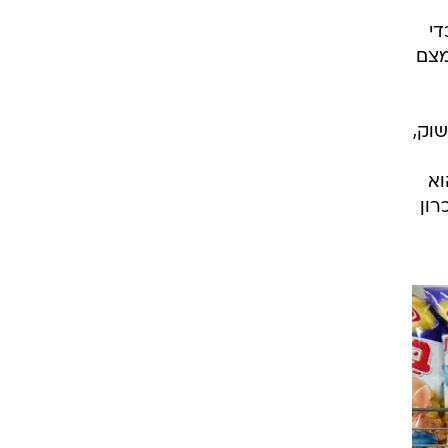
די
מצם
וק,
וא
רון