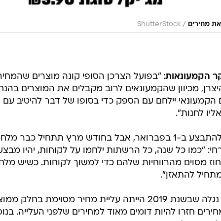
/
את מחירים
ShutterStock
חקר הקמעונאות
: "בפועל הצרכן הסופי קונה מוצרים שהמחיר
יצרן, מכיוון שהקמעונאים לרוב מקבלים את המוצרים בהנח
 הקמעונאי יילחם עם הספק כדי בסופו של דבר להיטיב עם
ליו לחנות".
שנית, אמנם עליית המחירים אמורה להתבצע ב-1 בפברואר, אבל בחודש מרץ תתחיל כבר 
חי: "כמו כל שנה, כל הרשתות ילחמו על לקוחות, יהיו מבצע
 אחוז מסוים מהרווחיות שלהם כדי למשוך לקוחות. כשיש מל
מתחיל להתאזן".
אם למשל נסתכל כמה שנים אחורה, נגלה שבשנת 2019 הייתה עליית מחיר מסוימת בחלק מ
ירים חזרו להיות דומים מאוד למחירים שלפני העלייה. בנו