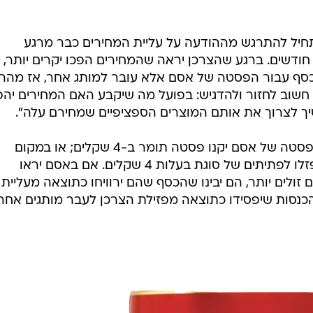
התחיל להתרגש מההודעה על עליית המחירים כבר מרגע
דשים. ברגע שהצרכן יראה שהמחירים הפכו יקרים יותר, יג
 כסף עבור הפסטה של אסם אלא עובר למותג אחר, אז מהר
 חשוב לחזור ולהדגיש: בפועל מה שיקבע האם המחירים יהפ
יך לצרוך את אותם המוצרים הספציפיים שמחירם עלה".
למשל, במקום לשלם 6.5 שקלים על פסטה של אסם יקנו פסטה תומר ב-4 שקלים; או במקום
פתיתים של אסם במחיר 8 שקלים, יפזלו לפתיתים של סוגת בעלות 4 שקלים. אם באסם יראו
ולים יותר, הם יבינו שהכסף שהם ירוויחו כתוצאה מעליית
כנסות שיפסידו כתוצאה מפזילת הצרכן לעבר מותגים אחרי