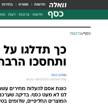
חדשות
ספורט
בחירות
כסף
חדשות
צרכנות
דעות
מגזי
החלטות פיננסיות
בדיקת מוצרים
כסף
/
צרכנות
חדשות מהמדף
השוואת מחירים
כך תדלגו על
צרכנות פיננסית
ותחסכו הרבה
וואלה! כסף
עודכן לאחרונה: 29.12.2021 / 14:26
כוונת אסם להעלות מחירים עשת
לנו לא מעט כסף. בדיקה שערכנו
המוצרים החליפיים, שדומים בטע