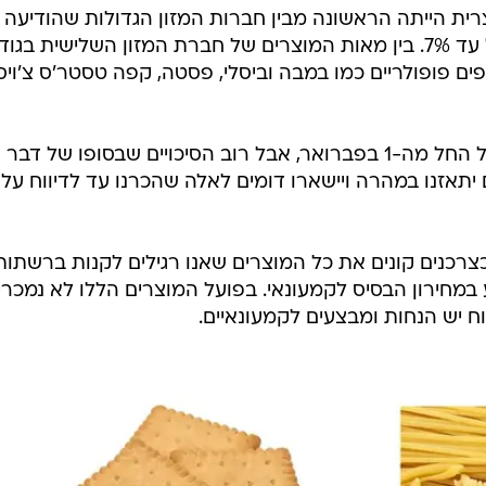
ת הייתה הראשונה מבין חברות המזון הגדולות שהודיעה
השבוע על עליית מחירים בשיעור של עד 7%. בין מאות המוצרים של חברת המזון השלישית בג
ים פופולריים כמו במבה וביסלי, פסטה, קפה טסטר'ס צ'ויס,
עדכוני המחירים אמורים לצאת לפועל החל מה-1 בפברואר, אבל רוב הסיכויים שבסופו של דבר
תאזנו במהרה ויישארו דומים לאלה שהכרנו עד לדיווח על
כצרכנים קונים את כל המוצרים שאנו רגילים לקנות ברשתות
 במחירון הבסיס לקמעונאי. בפועל המוצרים הללו לא נמכרי
ח יש הנחות ומבצעים לקמעונאיים.