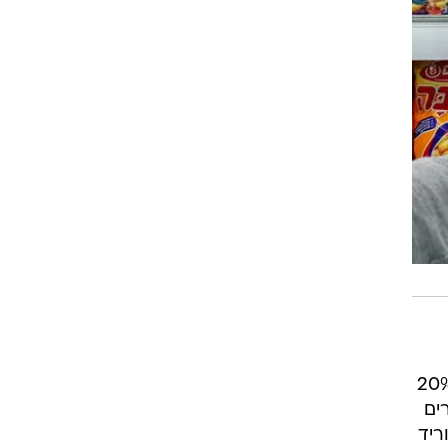
 פארטו, הידוע גם בשם "כלל 80-20", עובד על כל הספקים הגדולים. כלומר 20%
רים
וריד