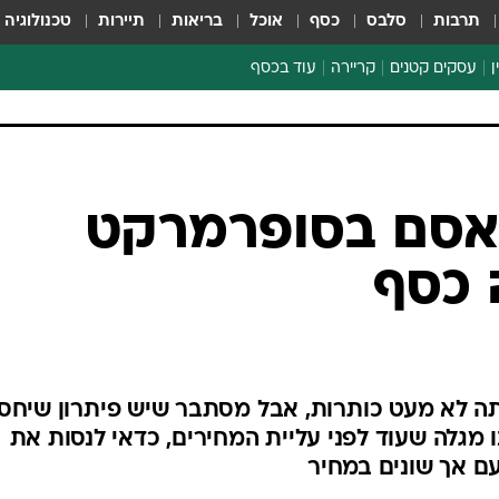
תרבות
סלבס
כסף
אוכל
בריאות
תיירות
טכנולוגיה
ן
עסקים קטנים
קריירה
עוד בכסף
חינוך פיננסי
כסף עולמי
דין וחשבון
קריפטו
 אסם בסופרמרקט
ספורט ביזנס
 כסף
ה לא מעט כותרות, אבל מסתבר שיש פיתרון שיחסו
 מגלה שעוד לפני עליית המחירים, כדאי לנסות את
ם אך שונים במחיר