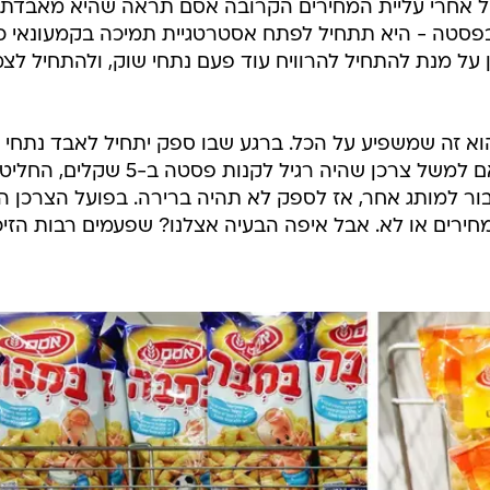
משל אחרי עליית המחירים הקרובה אסם תראה שהיא מאבדת
בפסטה - היא תתחיל לפתח אסטרטגיית תמיכה בקמעונאי כ
על מנת להתחיל להרוויח עוד פעם נתחי שוק, ולהתחיל לצ
וא זה שמשפיע על הכל. ברגע שבו ספק יתחיל לאבד נתחי ש
הוא יעשה הכל כדי לצמצם פערים. אם למשל צרכן שהיה רגיל לקנות פסטה ב-5 שקלים, החליט
בור למותג אחר, אז לספק לא תהיה ברירה. בפועל הצרכן ה
חירים או לא. אבל איפה הבעיה אצלנו? שפעמים רבות הזיכ