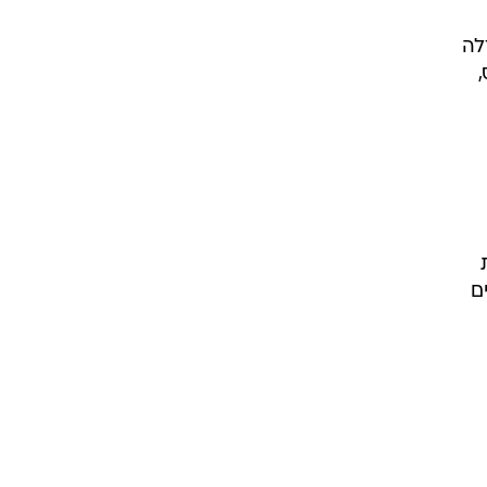
ודלה
ם