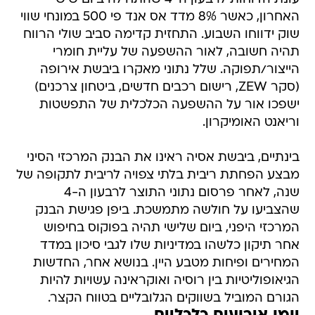
האחרון, כאשר 8% מדד אס אנד פי 500 במונחי שווי
שוק ידווחו השבוע. התחזית קדימה סביב שולי הרווח
תהיה חשובה, לאור ההשפעה של עליית חומרי
הייצור/תפוקה. שלל נתוני מאקרו ביבשת אירופה
(סקר ZEW, רישום רכבים חדשים, ביטחון צרכנים)
ישפכו אור על ההשפעה הכלכלית של התפשטות
וריאנט האומיקרון.
בינתיים, ביבשת אסיה ראינו את הבנק המרכזי הסיני
מבצע הפחתת ריבית בלתי צפויה לריבית לתקופה של
שנה, לאחר פרסום נתוני התוצר לרבעון ה-4
שהצביעו על חולשה מתמשכת. ביפן פגישת הבנק
המרכזי היפני, ביום שלישי תהיה בפוקוס בחיפוש
אחר תיקון כלשהו במדיניות שלו לגבי סיכון במדד
המחירים ופיחות מטבע היין. בנושא אחר, החדשות
הגיאופוליטיות בין רוסיה ואוקראינה עשויות להיות
הגורם המוביל בשווקים הגלובליים בטווח הקצר.