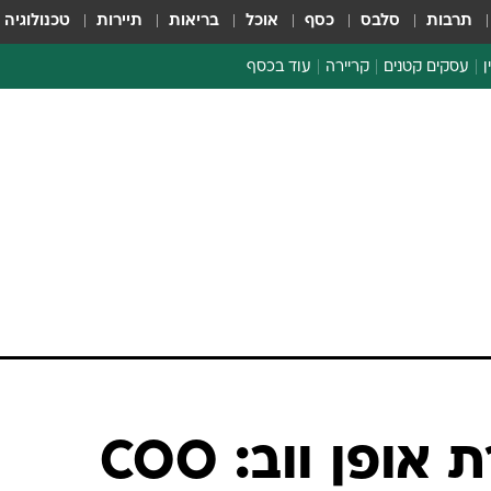
תרבות
סלבס
כסף
אוכל
בריאות
תיירות
טכנולוגיה
ן
עסקים קטנים
קריירה
עוד בכסף
חינוך פיננסי
כסף עולמי
דין וחשבון
קריפטו
ספורט ביזנס
שינויים בצמרת אופן ווב: COO