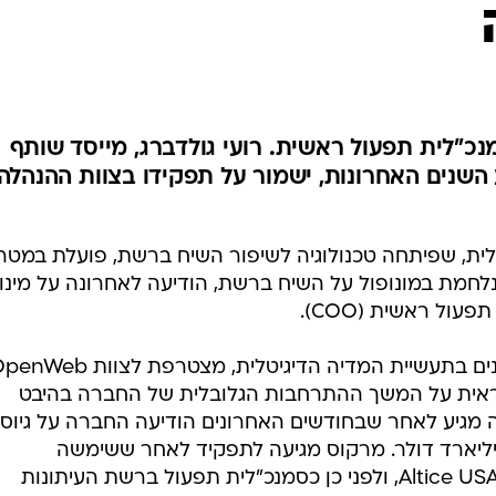
נכ"לית תפעול ראשית. רועי גולדברג, מייסד שותף
ימש כ- COO בשבע השנים האחרונות, ישמור על תפקידו בצוות ההנהלה
ווב (OpenWeb) הישראלית, שפיתחה טכנולוגיה לשיפור השיח ברשת, פועלת במט
 ונלחמת במונופול על השיח ברשת, הודיעה לאחרונה על מינו
ול ראשית (COO).
מרקוס, בעלת ותק של מעל ל-20 שנים בתעשיית המדיה הדיגיטלית, מצטרפת לצוות
אית על המשך ההתרחבות הגלובלית של החברה בהיבט
ה מגיע לאחר שבחודשים האחרונים הודיעה החברה על גיוס
ל למיליארד דולר. מרקוס מגיעה לתפקיד לאחר ששימשה
כסמנכ"לית תפעול בחברת הכבלים Altice USA, ולפני כן כסמנכ"לית תפעול ברשת העיתונות