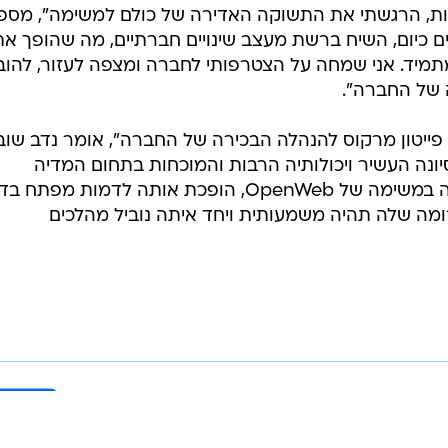
ות, הרגשתי את התשוקה האדירה של כולם למשימה", מספ
ים כיום, השיח ברשת מעצב שינויים חברתיים, מה שהופך את
Open לקריטית מתמיד. אני שמחה על הצטרפותי לחברה ומצפה לעזור, להוב
 של החברה".
ייטון מרקוס להנהלה הבכירה של החברה", אומר נדב שובל
שותף ומנכ"ל OpenWeb. "ניסיונה העשיר ויכולותיה הרבות והמוכחות בתחום המדיה
הדיגיטלית, לצד העניין אותו היא מגלה במשימה של OpenWeb, הופכת אותה לדמות מפת
ומה שלה תהיה משמעותית ויחד איתה נוביל מהלכים