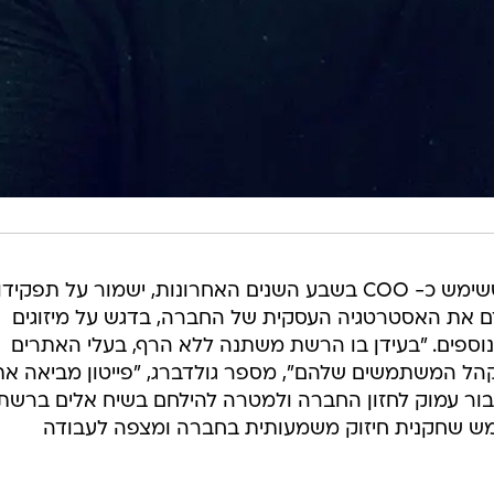
רועי גולדברג, מייסד שותף בחברה ששימש כ- COO בשבע השנים האחרונות, ישמור על תפקידו
ם את האסטרטגיה העסקית של החברה, בדגש על מיזוגים
נוספים. "בעידן בו הרשת משתנה ללא הרף, בעלי האתרים
הל המשתמשים שלהם", מספר גולדברג, "פייטון מביאה את
חיבור עמוק לחזון החברה ולמטרה להילחם בשיח אלים ברשת.
לשמש שחקנית חיזוק משמעותית בחברה ומצפה לעבודה