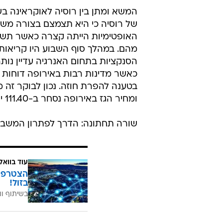
המשא ומתן בין רוסיה לאוקראינה ב
של רוסיה כי היא תצמצם בצורה משמע
האופטימיות הייתה קצרה כאשר תשומ
מהם. במהלך סוף השבוע היו קריאות
הסנקציות בתחום האנרגיה עדיין נות
כאשר מדינות רבות באירופה דוחות 
ומחיר הגז באירופה נסחר ב-111.40 יורו עבור MWh.
שורה תחתונה: הדרך לפתרון המשבר
עוד בוואל
בזול!
בשיתוף וו