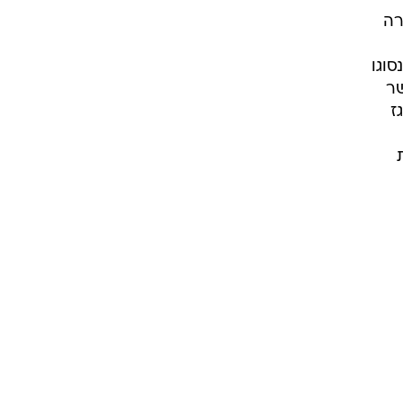
רה
וגו
שר
ז
 לחבית