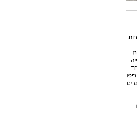
רות
ת
יה
חד
ריפו
צרים