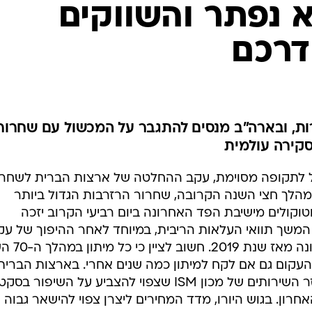
 נפתר והשווקים
דרכם
ות, ובארה"ב מנסים להתגבר על המכשול עם שחרור
סקירה עולמית
ליל לתקופה מסוימת, עקב ההחלטה של ארצות הברית לשחר
במהלך חצי השנה הקרובה, שחרור הרזרבות הגדול ביותר
וקולים מישיבת הפד האחרונה ביום רביעי הקרוב יזכה
משך תוואי העלאות הריבית, במיוחד לאחר ההיפוך של עק
התשואות 2-10 מתחת לאפס לראשונה
עקום גם אם לקח למיתון כמה שנים אחרי. בארצות הברית
נקבל גם את מדד מנהלי הרכש למגזר השירותים של מכון ISM שצפוי להצביע על השיפור ב
רון. בגוש היורו, מדד המחירים ליצרן צפוי להישאר גבוה