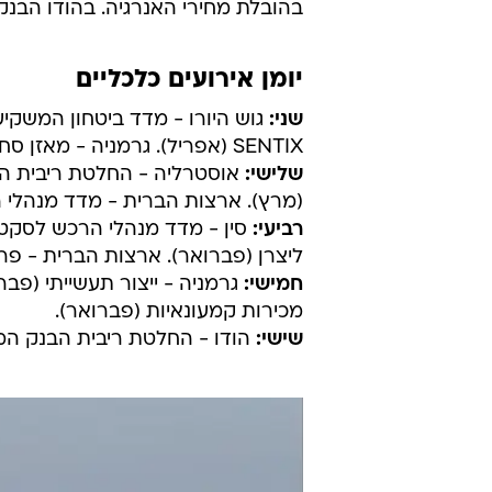
בהובלת מחירי האנרגיה. בהודו הבנק 
יומן אירועים כלכליים
שני:
גוש היורו - מדד ביטחון המשקיע
SENTIX (אפריל). גרמניה - מאזן סחר (פברואר). ארצות הברית- הזמנות מפעלים (פברואר).
שלישי:
אוסטרליה - החלטת ריבית הב
(מרץ). ארצות הברית - מדד מנהלי הרכש 
רביעי:
ליצרן (פברואר). ארצות הברית - פר
חמישי:
גרמניה - ייצור תעשייתי (פבר
מכירות קמעונאיות (פברואר).
שישי:
הודו - החלטת ריבית הבנק המר