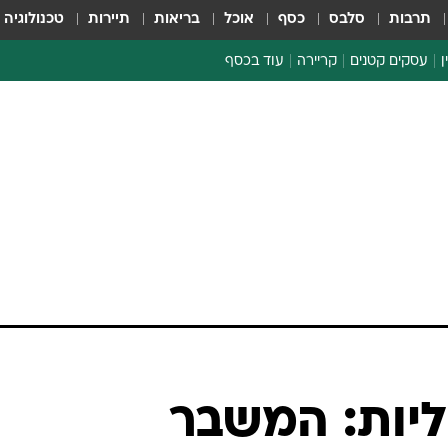
תרבות
סלבס
כסף
אוכל
בריאות
תיירות
טכנולוגיה
ן
עסקים קטנים
קריירה
עוד בכסף
חינוך פיננסי
כסף עולמי
דין וחשבון
קריפטו
הלאונג'
ספורט ביזנס
יות: המשבר