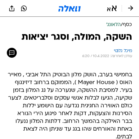
כסף
/
הלאונג'
השקה, המולה, וסגר יציאות
מיכל גלנטי
עודכן לאחרונה: 10.4.2022 / 6:20
בחמישי בערב, הושק מלון הבוטיק התל אביבי , מאייר
האוס ( Mayer House ), הממוקם ברחוב דיזינגוף
בעיר. למסיבת ההשקה, שנערכה על גג המלון בזמן
שקיעה, הגיעו לבלות אנשי עסקים וסלבריטאים. לצער
כולם האווירה החגיגית נגדעה עם הישמע יללות
הסירנות והצעקות, דקות לאחר פיגוע הירי הנורא
בבר האילקה בהמשך הרחוב. דלתות המלון ננעלו
באחת והאורחים שהו בגג עד שניתן היה לצאת
לבתים.