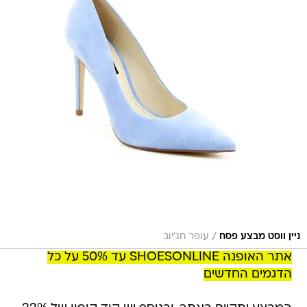
/
ניין ווסט מבצע פסח
עופר חג'יוב
אתר האופנה SHOESONLINE עד 50% על כל
הדגמים החדשים