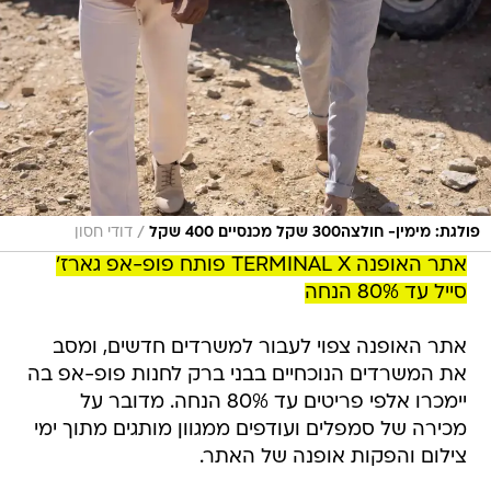
/
פולגת: מימין- חולצה300 שקל מכנסיים 400 שקל
דודי חסון
אתר האופנה TERMINAL X פותח פופ-אפ גארז'
סייל עד 80% הנחה
אתר האופנה צפוי לעבור למשרדים חדשים, ומסב
את המשרדים הנוכחיים בבני ברק לחנות פופ-אפ בה
יימכרו אלפי פריטים עד 80% הנחה. מדובר על
מכירה של סמפלים ועודפים ממגוון מותגים מתוך ימי
צילום והפקות אופנה של האתר.