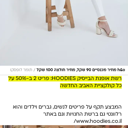
/
h&o מחיר מכנסיים 90 שקל, מחיר חולצה 100 שקל
תומר לופסקו
רשת אופנת הבייסיק HOODIES: פריט 2 ב-50% על
כל קולקציית האביב החדשה
המבצע תקף על פריטים לנשים, גברים וילדים והוא
רלוונטי גם ברשת החנויות וגם באתר
www.hoodies.co.il/