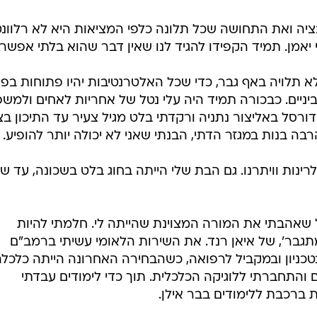
יבציה ואת התחושה שכל תלונה כלפי המציאות היא לא רלוונט
אמן. תמיד הקפידו להגיד לנו שאין דבר שהוא בלתי אפשרי
א תלויה באף גבר, כדי שכל האלטרנטיבות יהיו פתוחות בפני
ביניים. כבכורה תמיד היה עלי נטל של אחריות לאחים ולמש
דורסל באליצור נתניה ורקדתי בלט מגיל צעיר עד התיכון בצ
הרבה בנות במגזר הדתי, הבנתי שאני לא יכולה יותר להופיע.
רינות וויתרנו. גם הבת שלי הייתה בחוג בלט בשכונה, עד ש
לל שאהבתי את המורה המצוינת שהייתה לי. חלמתי להיות
גבר', של איאן רנד. את השירות הלאומי עשיתי ברמב"ם
בטכניון ובמקביל לרפואה, כשהבחירה האחרונה הייתה כלכל
והתחברתי ללוגיקה הכלכלית. תוך כדי לימודים עבדתי
 ברכבת ללימודים בבר אילן.