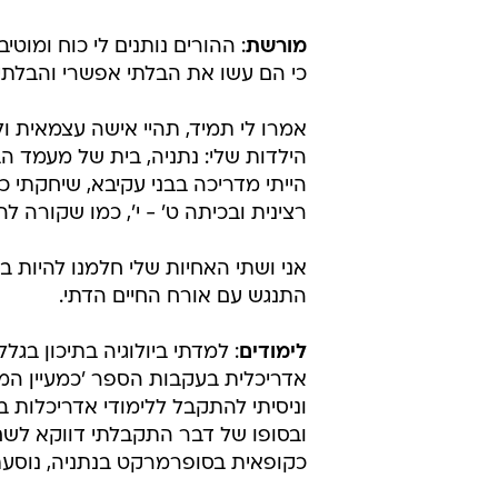
מורשת
: ההורים נותנים לי כוח ומוט
כי הם עשו את הבלתי אפשרי והבלתי י
אמרו לי תמיד, תהיי אישה עצמאית ול
הילדות שלי: נתניה, בית של מעמד ה
הייתי מדריכה בבני עקיבא, שיחקתי כ
רצינית ובכיתה ט' - י', כמו שקורה ל
אני ושתי האחיות שלי חלמנו להיות בל
התנגש עם אורח החיים הדתי.
לימודים
: למדתי ביולוגיה בתיכון בג
אדריכלית בעקבות הספר 'כמעיין המת
וניסיתי להתקבל ללימודי אדריכלות 
ובסופו של דבר התקבלתי דווקא לשם 
כקופאית בסופרמרקט בנתניה, נוסעת