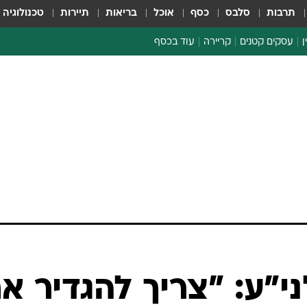
תרבות
סלבס
כסף
אוכל
בריאות
תיירות
טכנולוגיה
ן
עסקים קטנים
קריירה
עוד בכסף
חינוך פיננסי
כסף עולמי
דין וחשבון
קריפטו
הלאונג'
ספורט ביזנס
י"ע: "צריך להגדיר א