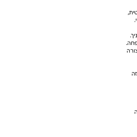
ית,
.
ך.
פחה.
ורה
זה
ה