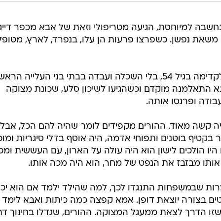
שבה למיוחסת, הגיעה מטריפולי וזאת של אבא מכפר דייג
תה משאת נפשן. כשפרצו פרעות הן עלו, בנפרד, לארץ, מטופל
אביה של אמא נפטר וסבתא הגיעה לקדימה בגיל 54, בלי השכלה ועבדה בבתי בני העלייה ה
א התאלמנה מוקדם וכשהגיעו לשיכון סלע, שכונת מצוקה
עבודה ופרנסו אותה.
 קשה מאוד. ההורים מקפידים לומר שהיה להם הכל, אבל
בקטיף בוטנים ותפוחי אדמה, היה אוסף בדלי סיגריות ומוכ
היו הולכים לישון הוא היה עולה על הארון, עם העששית ומכי
ותו מבזבז את הנפט של מחר, הוא היה מכה אותו.
רות שבמשפחות התנגדו לכך, למה שהילד ילמד אם הוא יכו
נטים בצורה יוצאת דופן. אמא קפצה כמה כיתות ואבא לימד
שזו הדרך לצאת ממעגל המצוקה. ההורים, שגדלו בחינוך דתי