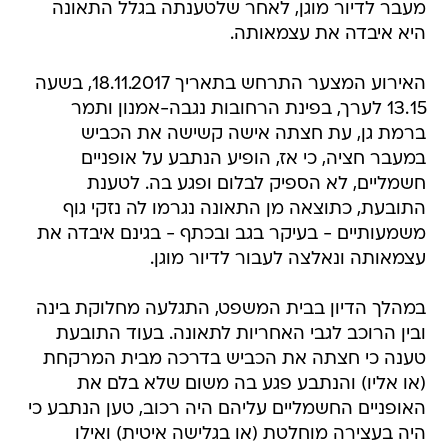
מעבר לדיור מוגן, לאחר שלטענתה בגלל התאונה
היא איבדה את עצמאותה.
האירוע המצער התרחש בתאריך 18.11.2017, בשעה
13.15 לערך, בפינת הרחובות נגבה-אמנון ותמר
ברמת גן, עת חצתה אישה קשישה את הכביש
במעבר חציה, כי אז, הופיע הנתבע על אופניים
חשמליים, לא הספיק לבלום ופגע בה. לטענת
התובעת, כתוצאה מן התאונה נגרמו לה נזקי גוף
משמעותיים - בעיקר בגב ובכתף - בגינם איבדה את
עצמאותה ונאלצה לעבור לדיור מוגן.
במהלך הדיון בבית המשפט, התגלעה מחלוקת בינה
ובין הרוכב לגבי האחריות לתאונה. בעוד התובעת
טענה כי חצתה את הכביש בדרכה מבית המרקחת
(או אליו) והנתבע פגע בה משום שלא בלם את
האופניים החשמליים עליהם היה רכוב, טען הנתבע כי
היה בעצירה מוחלטת (או בגלישה איטית) ואילו