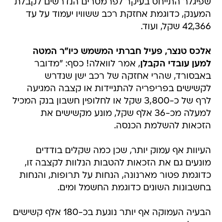
שפיגלר התייחס בעיקר לפרמטרים הנדרשים לקבלת
המענק, כדוגמת אחזקת רכב ששוויו יעמוד על עד
42,366 שקל, ועוד.
אלכס טנצר, פעיל חברתי המשמש כיו"ר המטה
למען עובדי הקבלן
, אמר לוואלה! כסף: "מדובר
באבסורד, שהרי אחזקה של רכב ישן שנדרש
לקשישים בפריפריה להתניידות או קצבה המגיעה
לרף של כ-3,800 שקל או לחלופין חשבון בנק המכיל
למעלה מכ-36 אלף שקל, מונע מקשישים את
הזכאות להשלמת הכנסה.
העיוות אף עמוק יותר, שכן כמה שקלים בודדים
מונעים גם את הזכאות להטבות הנלוות לקצבה זו,
כדוגמת פטור מארנונה, הנחות על תרופות, והנחות
בחשבונות השונים כדוגמת החשמל ומים.
הבעיה העמוקה אף יותר נוגעת בכ-180 אלף קשישים