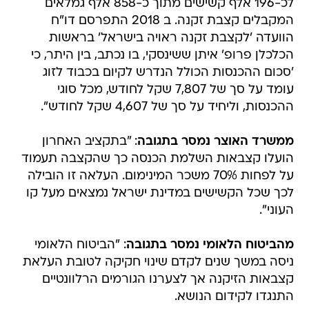
לכ-196 אלף קשישים מתוך כ-858 אלף גמלאים
המקבלים קצבת זקנה. ב 2018 התפרסם דו"ח
הוועדה 'לקצבת זקנה ראויה בישראל' בראשות
הכלכלן פרופ' איתן ששינסקי, בו נכתב, בין היתר, כי
'סכום ההכנסות הכולל הנדרש לקיום בכבוד לזוג
עומד על סך של 7,807 שקל לחודש, מכל סוגי
ההכנסות, וליחיד על סך של 4,607 שקל לחודש".
ממשרד האוצר נמסר בתגובה
: "בתקציב האחרון
הועלו קצבאות השלמת הכנסה כך שהקצבה תעמוד
על לפחות 70% משכר המינימום. העלאה זו הובילה
לכך שכל הקשישים במדינת ישראל נמצאים מעל קו
העוני".
מהביטוח הלאומי נמסר בתגובה
: "הביטוח הלאומי
ניסה במשך שנים לקדם שינוי חקיקה לטובת העלאת
קצבאות הזיקנה אך לצערנו הגורמים הרלוונטיים
התנגדו לקידום הנושא.