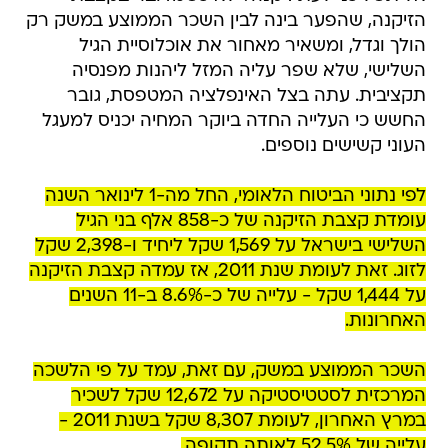
הזיקנה, שהפער בינה לבין השכר הממוצע במשק רק
הולך וגדל, ומשאיר מאחור את אוכלוסיית הגיל
השלישי, שלא שפר עליה המזל ליהנות מפנסיה
תקציבית. עתה בצל האינפלציה המטפסת, גובר
החשש כי העלייה החדה ביוקר המחיה יכניס למעגל
העוני קשישים נוספים.
לפי נתוני הביטוח הלאומי, החל מה-1 לינואר השנה
עומדת קצבת הזיקנה של כ-858 אלף בני הגיל
השלישי בישראל על 1,569 שקל ליחיד ו-2,398 שקל
לזוג. זאת לעומת שנת 2011, אז עמדה קצבת הזיקנה
על 1,444 שקל - עלייה של כ-8.6% ב-11 השנים
האחרונות.
השכר הממוצע במשק, עם זאת, עמד על פי הלשכה
המרכזית לסטטיסטיקה על 12,672 שקל לשכיר
במרץ האחרון, לעומת 8,307 שקל בשנת 2011 -
עלייה של 52.5% לאותה תקופה.