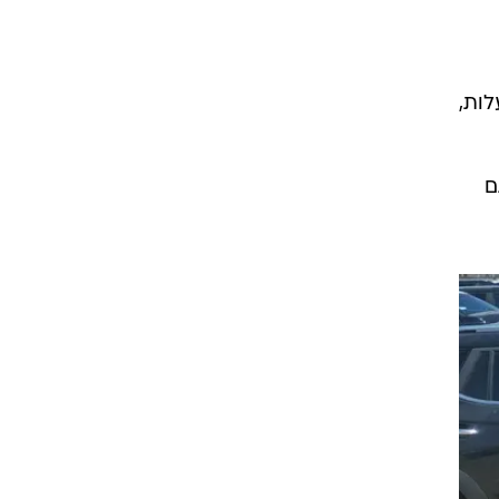
מ, גג פנורמי חשמלי נפתח, 190 כ"ס, מצלמות 360 מעלות,
גם