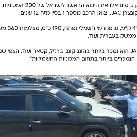
אוהד זליגמן יו"ר "אי.וי.מוטורס", השיק בימים אלו את היבוא הראשון לישראל של 200 המכוניות
לרכבי JAC e-JS4 טווח נסיעה של 410 ק"
ממשק בעברית ועוד.
זליגמן מציין: "מותג הרכב החשמלי JAC הוא נמכר ביותר בהונג קונג, ברזיל, קטאר ועוד. הצפי ש
הנמכרים ביותר בתחום המכוניות החשמליות".