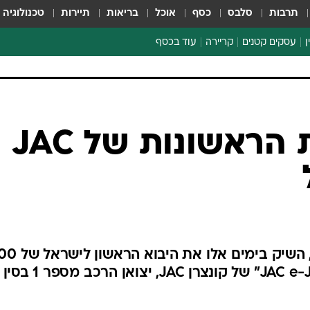
תרבות
סלבס
כסף
אוכל
בריאות
תיירות
טכנולוגיה
ן
עסקים קטנים
קריירה
עוד בכסף
חינוך פיננסי
כסף עולמי
דין וחשבון
קריפטו
200 המכוניות הראשונות של JAC
הלאונג'
ספורט ביזנס
אוהד זליגמן יו"ר "אי.וי.מוטורס", השיק בימים אלו 
המכוניות החשמליות מדגם "JAC e-JS4" של קונצרן