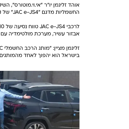
החשמליות מדגם "JAC e-JS4" של קונצרן JAC, יצואן הרכב מספר 1 בסין מזה 12 שנים.
אבזור עשיר, מערכת מולטימדיה עם 
בישראל הוא יהפוך לאחד מהמותגים 