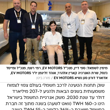
מימין לשמאל: ספי דיין, מנכ"ל EV MOTORS, רמי רשף, מנכ"ל ומייסד
ג'נסל, שרת האנרגיה קארין אלהרר, אוהד זליגמן יו"ר EV MOTORS,
/
אדוארד דורון סגן נשיא EV MOTORS
מורג ביטן
שוק תחנות הטעינה לרכב חשמלי בעולם צפוי לצמוח
משמעותית בשנים הבאות ולהגיע ל-207 מיליארד
דולר עד שנת 2030. משק אנרגיית החשמל בישראל
הינו כ-160 TWH (וואט לשעה) בשנה מתוך זה חברת