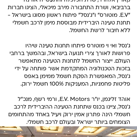
קארין אלהרר, שרת הכלכלה והתעשייה אורנה
ברביבאי, ושרת התחבורה מירב מיכאלי, הציגו חברות
"E.V. מוטורס" ו"ג'נסל" פיתוח ראשון מסוגו בישראל -
תחנת טעינה היברידית מבוססת מימן לרכב חשמלי
ללא חיבור לרשת החשמל.
ג'נסל ואי וי מוטורס פיתחו תחנות טעינה שיהיו
פרושות לאורך צירי תנועה בישראל, ובהמשך ברחבי
העולם. ייצור החשמל לתחנות הטעינה מתאפשר
בזכות הטכנולוגיה המתקדמת אשר פותחה על ידי
ג'נסל, המאפשרת הפקת חשמל ממימן באפס
פליטות פחמניות, המעניקות 100% חשמל ירוק.
אוהד זליגמן, יו"ר E.V. Motors, ורמי רשף, מנכ"ל
ג'נסל, ציינו בכנס שתחנת הטעינה ההיברידית לרכב
חשמלי הינה פתרון אמין ירוק ויעיל באחד מהתחומים
הצומחים ביותר ישראל ובעולם לרכב חשמלי.