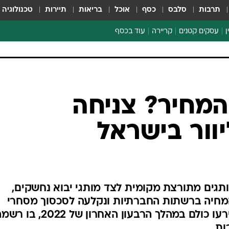
תרבות
סלבס
כסף
אוכל
בריאות
תיירות
טכנולוגיה
ן
עסקים קטנים
קריירה
עוד בכסף
חינוך פיננסי
כסף עולמי
דין וחשבון
קריפטו
מחיר? צניחה
הלאונג'
יוור בישראל
ספורט ביזנס
מותגים מתורצת מקומית לצד מותגי יבוא נחשקים,
המחיה ברשתות החברתיות ונקלעה לסכסוך מסחרי
מתוקשר עם רשת שופרסל, שאירעו כולם במהלך הרבעון האחרון של 2022, 
ות