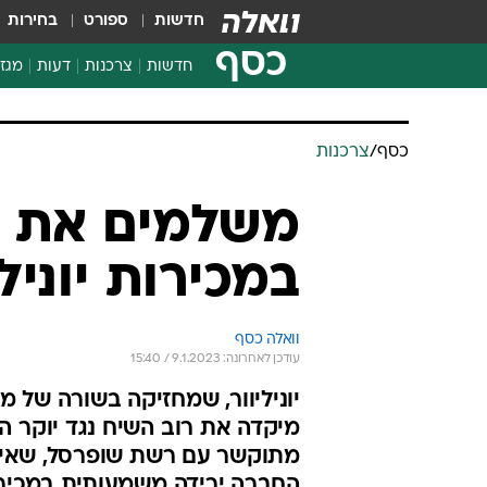
חדשות
ספורט
בחירות
כסף
חדשות
צרכנות
דעות
מגזי
החלטות פיננסיות
בדיקת מוצרים
כסף
/
צרכנות
חדשות מהמדף
השוואת מחירים
משלמים את ה
צרכנות פיננסית
במכירות יוניל
וואלה כסף
עודכן לאחרונה: 9.1.2023 / 15:40
יוניליוור, שמחזיקה בשורה של 
מיקדה את רוב השיח נגד יוקר 
החברה ירידה משמעותית במכיר