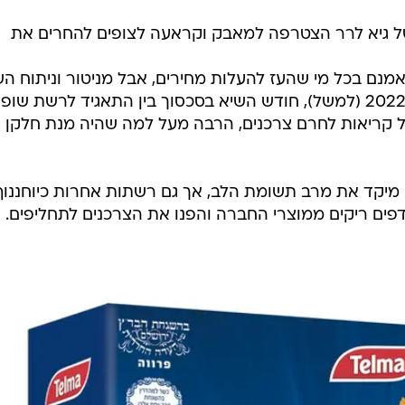
 של גיא לרר הצטרפה למאבק וקראעה לצופים להחרים את
מנם בכל מי שהעז להעלות מחירים, אבל מניטור וניתוח הש
החברתי, מתברר כי בחודש נובמבר 2022 (למשל), חודש השיא בסכסוך בין התאגיד לרשת ש
קריאות לחרם צרכנים, הרבה מעל למה שהיה מנת חלקן 
יקד את מרב תשומת הלב, אך גם רשתות אחרות כיוחננוף
מדפים ריקים ממוצרי החברה והפנו את הצרכנים לתחליפים.