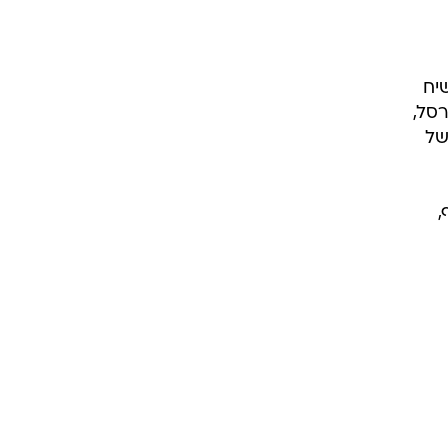
יח
ופרסל,
של
,