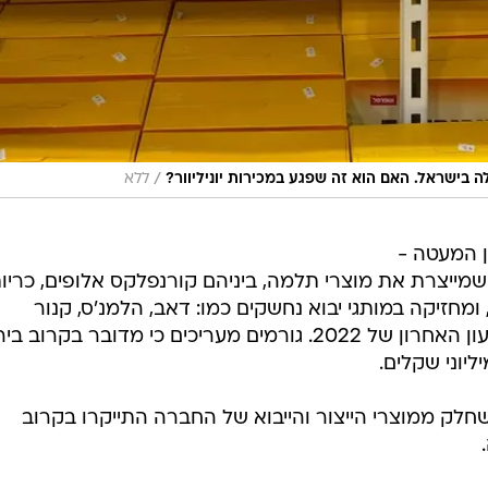
/
בישראל. האם הוא זה שפגע במכירות יוניליוור?
ללא
ון המעטה -
מייצרת את מוצרי תלמה, ביניהם קורנפלקס אלופים, כריות
ם, ומחזיקה במותגי יבוא נחשקים כמו: דאב, הלמנ'ס, קנור
ועוד,ספגה ירידה חדה במכירות, ברבעון האחרון של 2022. גורמים מעריכים כי מדובר בקרו
לק ממוצרי הייצור והייבוא של החברה התייקרו בקרוב