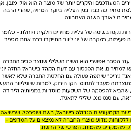
ים המעודכנים והיקרים יותר של מוצריה הוא אולי מובן, אך
למת מחיר כה כבד בגין העלייה ביוקר המחיה, שהרי הרבה
מחירים לאורך השנה האחרונה.
 נקטו בשיטה של עליית מחירים חלקית וזוחלת - כלומר
פעימות, במקרה של יוניליוור התייקרו בבת אחת מספר
 עוד הסבר אפשרי הוא השיח השלילי שנוצר סביב החברה
קא למחירים. את הסכסוך עם דעת הקהל בישראל החלה יונילי
ן אנד ג'ריס" שיתפה פעולה עם החלטת החברה שלא לאשר
מתוצרתה מעבר לתחומי הקו הירוק. למרות שיוניליוור התע
, שהביא להפסקה של השקעות מוסדיות במניותיה ולירידה
אה, עם סנטימנט שלילי לתאגיד.
שת הקמעונאית הגדולה בישראל, רשת שופרסל, שבשיאה 
ללקוחות מדוע מוצרי החברה לא נמצאים על המדפים -
לק מהמקרים מהמותג הפרטי של הרשת.