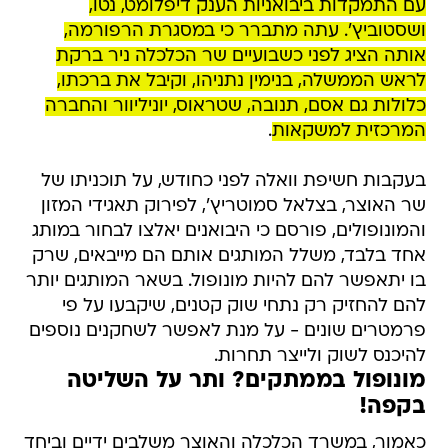
עם התמקדות ביבואניות הענק דיפלומט, נטו,
ושסטוביץ'. עתה מתברר כי במסגרת הרפורמה,
אותה הציג לפני כשבועיים שר הכלכלה ניר ברקת
לראש הממשלה, בנימין נתניהו, וקיבל את ברכתו,
כלולות גם אסם, תנובה, שטראוס, יוניליוור והחברה
המרכזית למשקאות
.
בעקבות חשיפת וואלה לפני כחודש, על תוכניתו של
שר האוצר, בצלאל סמוטריץ', לפירוק תאגידי המזון
והמונופולים, פורסם כי היבואנים יאלצו לבחור במותג
אחד בלבד, משלל המותגים אותם הם מייבאים, שרק
בו יתאפשר להם להיות מונופול. בשאר המותגים יותר
להם להחזיק רק נתחי שוק קטנים, שיקבעו על פי
פרמטרים שונים - על מנת לאפשר לשחקנים נוספים
להיכנס לשוק ולייצר תחרות.
מונופול בממתקים? ותר על השליטה
בקפה!
כאמור, במשרד הכלכלה והאוצר משלבים ידיים וביחד