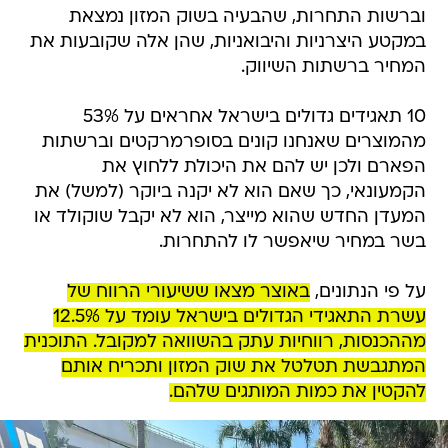
וברשות התחרות, שהבעיה בשוק המזון נמצאת
במקטע היצרניות והיבואניות, שהן אלה שקובעות את
המחיר ברשתות השיווק.
10 תאגידים גדולים בישראל אחראים על 53%
מהמוצרים שאנחנו קונים בסופרמרקטים וברשתות
הפארם ולכן יש להם את היכולת ללחוץ את
הקמעונאי, כך שאם הוא לא יקנה ביוקר (למשל) את
המעדן החדש שהוא מייצר, הוא לא יקבל שוקולד או
בשר במחיר שיאפשר לו להתחרות.
על פי הנתונים,
באוצר מצאו ששיעורי הרווח של
עשרת התאגידי הגדולים בישראל עומד על 12.5%
מההכנסות, רווחיות עתק בהשוואה למקובל. התוכנית
המתגבשת תטלטל את שוק המזון ותכריח אותם
להקטין את כמות המותגים שלהם.