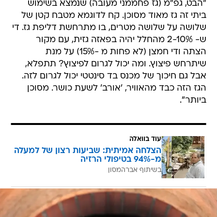
"הבט, גפ"מ (גז פחממני מעובה) שנמצא בשימוש
ביתי זה גז מאוד מסוכן. קח לדוגמא מטבח קטן של
שלושה על שלושה מטרים, בו מתרחשת דליפת גז. די
ש- 2-10% מהחלל יהיה בפאזה גזית, עם מקור
הצתה ודי חמצן (לא פחות מ -15%) על מנת
שיתרחש פיצוץ. ומה יכול לגרום לפיצוץ? תתפלא,
אבל גם חיכוך של מכנס בד סינטטי יכול לגרום לזה.
הגז הזה כבד מהאוויר, 'אורב' לשעת כושר. מסוכן
ביותר".
עוד בוואלה
הצלחה אמיתית: שביעות רצון של למעלה
מ-94% בטיפולי הרזיה
בשיתוף אברהמסון