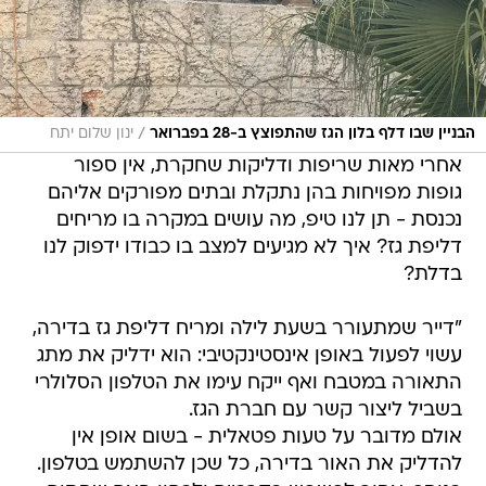
/
הבניין שבו דלף בלון הגז שהתפוצץ ב-28 בפברואר
ינון שלום יתח
אחרי מאות שריפות ודליקות שחקרת, אין ספור
גופות מפויחות בהן נתקלת ובתים מפורקים אליהם
נכנסת - תן לנו טיפ, מה עושים במקרה בו מריחים
דליפת גז? איך לא מגיעים למצב בו כבודו ידפוק לנו
בדלת?
"דייר שמתעורר בשעת לילה ומריח דליפת גז בדירה,
עשוי לפעול באופן אינסטינקטיבי: הוא ידליק את מתג
התאורה במטבח ואף ייקח עימו את הטלפון הסלולרי
בשביל ליצור קשר עם חברת הגז.
אולם מדובר על טעות פטאלית - בשום אופן אין
להדליק את האור בדירה, כל שכן להשתמש בטלפון.