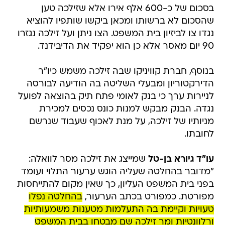
בסכום של כ-600 אלף אירו אלא שזילכה טען
שהסכום לא ברשותו ומכאן ביקשו שותפיו להוציא
נגדו צו לביזיון בית המשפט. הצו ניתן ועל זילכה נגזרו
90 יום מאסר אלא כן הוא יפקיד את הדיבידנד.
בנוסף, חברת קוויניקו שבה זילכה משמש כיו"ר
הדירקטוריון ומבעלי השליטה בה הודיעה לבורסה
לניירות ערך כי בנק לאומי פתח תיק בהוצאה לפועל
נגדה. הבנק מבקש למנות כונס נכסים למכירת
מניותיו של זילכה, על מנת לאכוף שעבוד שנרשם
לחובתו.
עו"ד גיורא בן-טל
שמייצג את זילכה מסר לוואלה:
"מדובר בהחלטה שעליה הוגש ערעור התלוי ועומד
בפני בית המשפט העליון, כך שאין מקום להתייחסות
מפורטת. כמפורט בכתב הערעור,
בהחלטה נפלו
טעויות וקיימת בה התעלמות מטענות משמעותיות
ורלוונטיות ומר זילכה שם מבטחו בבית המשפט