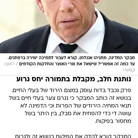
מבקר המדינה, מתניהו אנגלמן. קורא לעבור לתמיכה ישירה ברפתנים.
/
עד כמה זה אפשרי? שישאל את שרי האוצר והחלקות הקודמים
ראובן
קסטרו
נותנת חלב, מקבלת בתמורה יחס גרוע
פרק נכבד בדוח עוסק במצם הירוד של בעלי החיים.
בנושא זה כותב המבקר כי נגרם צער בעלי חיים בשל
תנאי המחיה הירודים של הפרות וכי הדמינה לא
עושה די כדי להפחית את סבלן, בין היתר בשל
מחסור בפיקוח.
המבקר קורא להדק את הפיקוח בנושא זה ולגרום