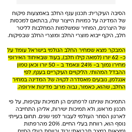
הסיבה העיקרית: תכנון ענף החלב באמצעות פיקוח
של המדינה על כמויות הייצור שלו, בהתאם למכסות
של היצרנים, המחיר שמשלמות המחלבות לליטר
חלב, היקף ייבוא מוצרי החלב ומוצרי החלב שבפיקוח.
המבקר מצא שמחיר החלב הגולמי בישראל עומד על
כ- 62 יורו (למאה קילו חלב), בעוד שבאיחוד האירופי
מחירו נמוך ב- 24% ונאמד ב - 50 יורו וכאן טמון
ההבדל המהותי. הליקויים העיקריים בענף, לפי
אנגלמן, נובעים מאסדרה לקויה של המדינה במחיר
החלב, שהוא, כאמור, גבוה מרוב מדינות אירופה.
התמיכות שניתנו לרפתנים הן תמיכות עקיפות, על פי
תכנון מראש, ולא תמיכות ישירות, אליהן התחייבה
לארגון הסחר העולמי לעבור לפני שנים. תחום בעייתי
נוסף הוא, רווחת בעלי החיים. 20% מהרפתות
נמצאות במצב תברואתי ירוד ורווחת בעלי החיים