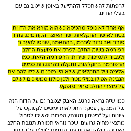
לרפתות להשתכלל ולהתייעל באופן שייטיב גם עם
בעלי החיים.
אף אחד לא נופל מהכיסא כשהוא קורא את הדו"ח,
בטח לא שר החקלאות ושר האוצר הקודמים, עודד
פורר ואביגדור ליברמן, בהתאמה, שניסו להעביר
רפורמה בשוק החלב, לפרק את מועצת החלב
ולעבור לתמיכות ישירות. הרפורמה הזאת, כמו
הרפורמה בחקלאות, נתקלה בהתנגדות כמעט
אלימה של החקלאים, שלא היו מוכנים שיזיזו להם את
הגבינה אפילו במילימטר ולכן כולנו ממשיכים לשלם
על מוצרי החלב מחיר מופקע
.
כמו שזה נראה כרגע, האבק יצטבר גם על הדוח הזה
של המבקר, עסקני החקלאות ימשיכו לקשקש על
ציונות ועל "ביטחון תזונתי, הפרות ימשיכו לסבול
מתנאי מחיה גרועים, שכר נוראי תמורת תנובת החלב
האדירה שלהן ואנחנו עוד נתגעגע לשלם על קרטון