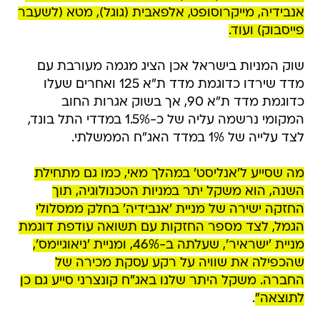
אנבידיה, מייקרוסופט, אלפאבית (גוגל), מטא (לשעבר
פייסבוק) ועוד.
שוק המניות בישראל אכן הציג מגמה מעורבת עם
מדד שירדו כדוגמת מדד ת"א 125 ואחרים שעלו
כדוגמת מדד ת"א 90, אך בשוק אגרות החוב
המקומי נרשמה עליה של כ-1.5% במדדי התל בונד,
לצד עלייה של 1% במדד האג"ח הממשלתי.
מה שסייע ל'אנליסט' במהלך מאי, כמו גם מתחילת
השנה, הוא משקל יתר במניות הטכנולוגיה, תוך
החזקה ישירה של מניית 'אנבידיה' בחלק ממסלולי
הגמל, לצד מספר החזקות עם תשואה עודפת דוגמת
מניית 'ישראיר', שעלתה ב-46%, ומניית 'ניאוגיימס',
שהכפילה את שוויה על רקע עסקת מכירה של
החברה. משקל היתר שלנו באג"ח קונצרני סייע גם כן
לתוצאה"
.