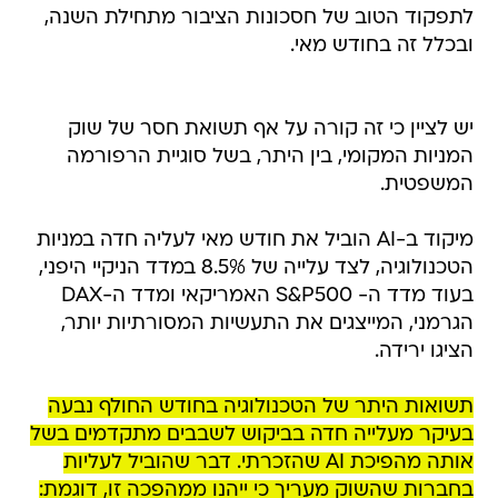
לתפקוד הטוב של חסכונות הציבור מתחילת השנה,
ובכלל זה בחודש מאי.
יש לציין כי זה קורה על אף תשואת חסר של שוק
המניות המקומי, בין היתר, בשל סוגיית הרפורמה
המשפטית.
מיקוד ב-AI הוביל את חודש מאי לעליה חדה במניות
הטכנולוגיה, לצד עלייה של 8.5% במדד הניקיי היפני,
בעוד מדד ה- S&P500 האמריקאי ומדד ה-DAX
הגרמני, המייצגים את התעשיות המסורתיות יותר,
הציגו ירידה.
תשואות היתר של הטכנולוגיה בחודש החולף נבעה
בעיקר מעלייה חדה בביקוש לשבבים מתקדמים בשל
אותה מהפיכת AI שהזכרתי. דבר שהוביל לעליות
בחברות שהשוק מעריך כי ייהנו ממהפכה זו, דוגמת: