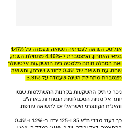
אנליסט השיאה לעמיתיה תשואה שעמדה על 1.47%
במאי האחרון, המצטברת ל-4.48% מתחילת השנה,
ואת הטבלה חותם מלמטה בית ההשקעות אלטשולר
שחם, עם תשואה של 0.4% לחודש שנבחן, ותשואה
מצטברת מתחילת השנה שעמדה על 3.31%.
ניכר כי תיק ההשקעות בקרנות ההשתלמות שנטו
יותר אל מניות הטכנולוגיות הנסחרות בארה"ב
והאג"ח הקונצרני הישראלי זכו לתשואה עודפת.
כך בעוד מדדי ת"א 35 ו-125 ירדו ב-1.2% ו-0.4%