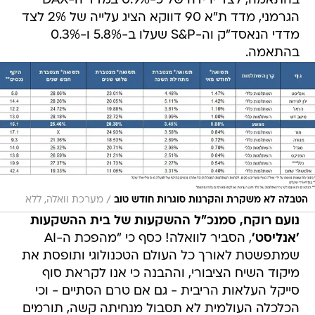
בהתאמה, לצד ירידה של כ-0.9% במדד ה-DAX
הגרמני, מדד ת"א 90 דווקא הציג עלייה של 2% לצד
מדדי הנאסד"ק וה-S&P שעלו ב-5.8% ו-0.3%
בהתאמה.
/
הטבלה לא משקרת והקרנות סוגרות חודש טוב
מערכת וואלה, ללא
נועם רוקח, סמנכ"ל ההשקעות של בית ההשקעות
'אנליסט'
, הסביר לוואלה! כסף כי "מהפכת ה-AI
שמתפשטת לאורך כל העולם הטכנולוגי ותופסת את
מיקוד השיח הציבורי, וההבנה כי אנו לקראת סוף
סייקל העלאות הריבית - גם אם טרם הסתיים - וכי
הכלכלה העולמית לא תסבול מנחיתה קשה, תורמים