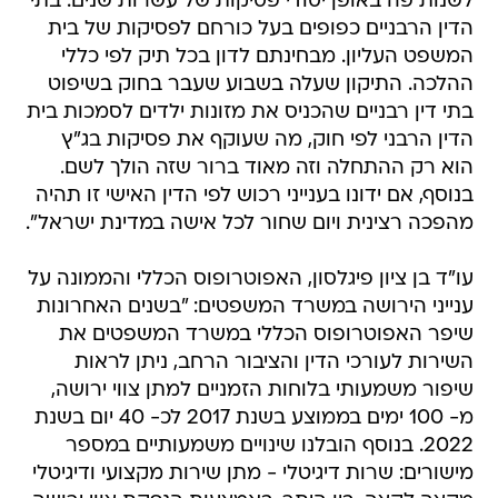
לשנות פה באופן יסודי פסיקות של עשרות שנים. בתי
הדין הרבניים כפופים בעל כורחם לפסיקות של בית
המשפט העליון. מבחינתם לדון בכל תיק לפי כללי
ההלכה. התיקון שעלה בשבוע שעבר בחוק בשיפוט
בתי דין רבניים שהכניס את מזונות ילדים לסמכות בית
הדין הרבני לפי חוק, מה שעוקף את פסיקות בג"ץ
הוא רק ההתחלה וזה מאוד ברור שזה הולך לשם.
בנוסף, אם ידונו בענייני רכוש לפי הדין האישי זו תהיה
מהפכה רצינית ויום שחור לכל אישה במדינת ישראל".
עו"ד בן ציון פיגלסון, האפוטרופוס הכללי והממונה על
ענייני הירושה במשרד המשפטים: "בשנים האחרונות
שיפר האפוטרופוס הכללי במשרד המשפטים את
השירות לעורכי הדין והציבור הרחב, ניתן לראות
שיפור משמעותי בלוחות הזמניים למתן צווי ירושה,
מ- 100 ימים בממוצע בשנת 2017 לכ- 40 יום בשנת
2022. בנוסף הובלנו שינויים משמעותיים במספר
מישורים: שרות דיגיטלי - מתן שירות מקצועי ודיגיטלי