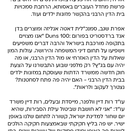
פרשת מחדל העוברים באסותא, הרחבת סמכויות
בית הדין הרבני בהקשר מזונות ילדים ועוד.
אפרת שגב, סמנכ"לית דאטה אנליזה ומוצרים בדן
אנד ברדסטריט בפורום :Duns 100 "אנו מצויים
בתקופה מורכבת בישראל והרבה דברים משפיעים
וישפיעו על תחום דיני המשפחה והירושה. עולות המון
שאלות על הדין האזרחי או מול הדין הרבני, או מה
יהיה עם בג"ץ? רק מלפני שבוע התבשרנו על הצעת
חוק חדשה ממשרד הדתות שעוסקת במזונות ילדים
בבית הדין הרבני - האם יהיה פה פתח לסחטנות?
נצטרך לעקוב ולראות".
עו"ד רות דיין וולפנר, מייסדת ובעלים, רות דיין משרד
עו"ד: "אני לא חושבת שביטול עילת הסבירות, שהיא
יום שחור למדינת ישראל, קשורה לתחום שלנו באופן
ישיר. יש פה בליץ חקיקתי שבאמצעות חקיקה הולכים