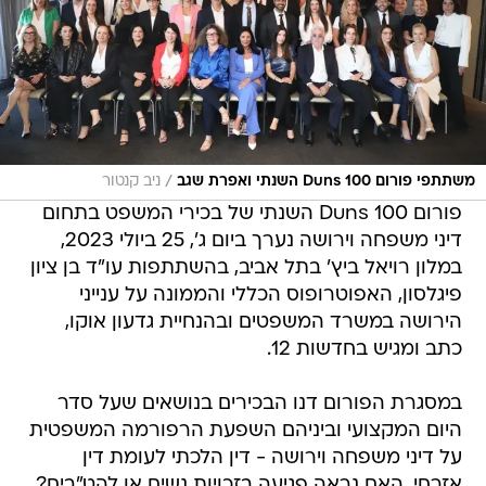
/
משתתפי פורום Duns 100 השנתי ואפרת שגב
ניב קנטור
פורום Duns 100 השנתי של בכירי המשפט בתחום
דיני משפחה וירושה נערך ביום ג', 25 ביולי 2023,
במלון רויאל ביץ' בתל אביב, בהשתתפות עו"ד בן ציון
פיגלסון, האפוטרופוס הכללי והממונה על ענייני
הירושה במשרד המשפטים ובהנחיית גדעון אוקו,
כתב ומגיש בחדשות 12.
במסגרת הפורום דנו הבכירים בנושאים שעל סדר
היום המקצועי וביניהם השפעת הרפורמה המשפטית
על דיני משפחה וירושה - דין הלכתי לעומת דין
אזרחי, האם נראה פגיעה בזכויות נשים או להט"בים?