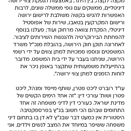
מקצה לקצה, בין היתר, באמצעות הנפקת צווי ירושה
דיגיטליים, ממשקים עם גופי ממשלה שונים, לרבות
האפשרות להגיש בקשה משולבת לרישום ירושה
ורישום המקרקעין בטאבו, שירות של אפוסטיל
דיגיטלי, הפקדת צוואה מרחוק ועוד; פעלנו בנוסף
להפחתת הבירוקרטיה ולהנגשת השירותים לציבור.
לאחרונה תוקן חוק הירושה, בהובלת מנכ"ל משרד
המשפטים ונוספו סמכויות למתן צווים על ידי רשמי
הירושה, שניתנו בעבר על ידי בית המשפט. מדובר
בהתייעלות משמעותית שתקצר באופן ניכר את
לוחות הזמנים למתן צווי ירושה".
עו"ד רוברט ליכט פטרן, שותף מייסד ומנהל, ליכט
פטרן ושות' עורכי דין: "זה אחד הימים הקשים של
מדינת ישראל. כעורכי דין לדיני משפחה זה אחד
התחומים שבהם הכי חשוב בג"ץ בפרספקטיבה
היסטורית אין כמעט דבר שבג"ץ לא דן בו בתחום דיני
משפחה ששיפר במיוחד את המצב לנשים וילדים. אני