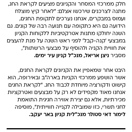
חלק ממרכזי המסחר והקניונים מציעים לקראת החג,
מתנה לצרכנים שירכשו אצלם: "לאחר קיץ מוצלח
ועמוס במבקרים, אנחנו נערכים לתקופת החגים,
הידועה גם היא כתקופה עם תנועה רבה של קונים. גם
השנה יחולקו מתנות אטרקטיביות ללקוחות הקניון
במבצעי 'קנה-קבל' לפני ראש השנה על מנת להעצים
את חוויית הקניה ולהוסיף על מבצעי הרשתות",
מסביר
ניצן אריאל, מנכ"ל קניון עיר ימים.
היבט אחר שמאפיין את הקניונים לקראת החגים,
אשר הושפע ממרכזי הקניות בארה"ב ובאירופה, הוא
קישוט ודקורציה מיוחדת לכבוד החג. "לקראת החגים
אנחנו מאוד מקפידים לא רק על מבצעים ואטרקציות
מכירתיות, אלא גם יצירת אווירה חגיגית התואמת
לחגי תשרי, כזו שמובילה לקנייה חווייתית", מוסיפה
לימור דאי סטולר מנכ"לית קניון באר יעקב.