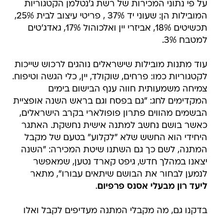
על פי נתוני המכירות של רשת ג'נטלמן הקטגוריות
המובילות הן: שעוני יד 37% , פריטי עיצוב לבית 25%,
תכשיטים 18%, אביזרי יין ואלכוהול 17%, גאדג'טים
למטבח 3%.
עוד מתנות מובילות שישראלים נוהגים לרכוש שייכות
לקטגוריות כמו: פרחים, שוקולד, יין, כלי הגשה וטיפוח.
צמיחה משמעותית חווה ענף הבישום בימים
המקדימים לחג: "גם בפסח וגם בראש השנה אופציית
הבשמים מהווים פתרון פופולארי בקרב הישראלים,
כאשר בושם נחשב למתנה אישית נחשקת. האתגר
היחידי הוא החשש שלא "לקלוע" בטעם של מקבל
המתנה, לשם כך גם השתנו שיטת המכירה: "השנה
יצאנו במהלך חדש, גיפט קארד נטען, שמאפשר
לנמען לבחור את הבושם שיתאים עבורו", מתאר
ליעד רון מבעלי אסנס פרפיום
.
בדקנו גם, מה מקבלי המתנה מעדיפים לקבל ואלו