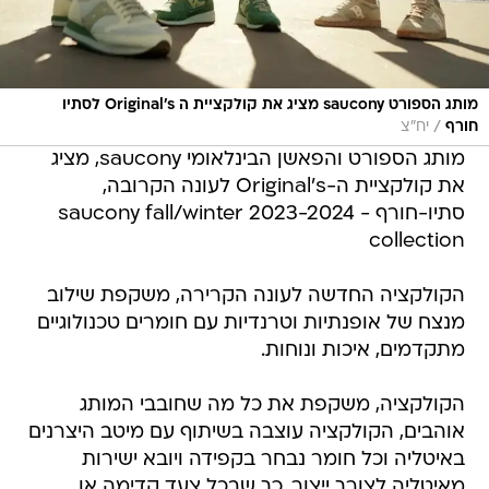
מותג הספורט saucony מציג את קולקציית ה Original's לסתיו
/
חורף
יח"צ
מותג הספורט והפאשן הבינלאומי saucony, מציג
את קולקציית ה-Original's לעונה הקרובה,
סתיו-חורף - saucony fall/winter 2023-2024
collection
הקולקציה החדשה לעונה הקרירה, משקפת שילוב
מנצח של אופנתיות וטרנדיות עם חומרים טכנולוגיים
מתקדמים, איכות ונוחות.
הקולקציה, משקפת את כל מה שחובבי המותג
אוהבים, הקולקציה עוצבה בשיתוף עם מיטב היצרנים
באיטליה וכל חומר נבחר בקפידה ויובא ישירות
מאיטליה לצורך ייצור, כך שבכל צעד קדימה או