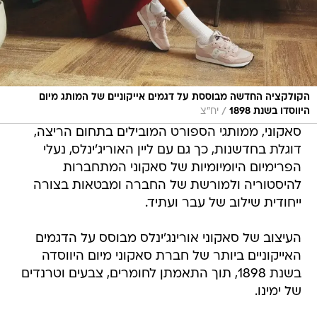
הקולקציה החדשה מבוססת על דגמים אייקוניים של המותג מיום
/
היווסדו בשנת 1898
יח"צ
סאקוני, ממותגי הספורט המובילים בתחום הריצה,
דוגלת בחדשנות, כך גם עם ליין האוריג'ינלס, נעלי
הפרימיום היומיומיות של סאקוני המתחברות
להיסטוריה ולמורשת של החברה ומבטאות בצורה
ייחודית שילוב של עבר ועתיד.
העיצוב של סאקוני אורינג'ינלס מבוסס על הדגמים
האייקוניים ביותר של חברת סאקוני מיום היווסדה
בשנת 1898, תוך התאמתן לחומרים, צבעים וטרנדים
של ימינו.