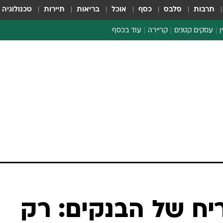
תרבות
סלבס
כסף
אוכל
בריאות
תיירות
טכנולוגיה
ן
עסקים קטנים
קריירה
עוד בכסף
חינוך פיננסי
כסף עולמי
דין וחשבון
קריפטו
ספורט ביזנס
יח של הבנקים: רק