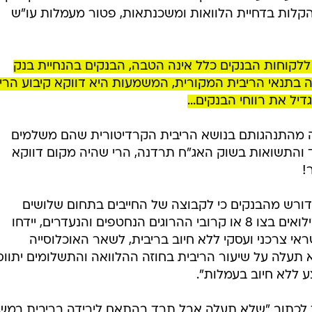
הקלות בדחיית הלוואות ומשכנתאות, פטור מעמלות עו"ש
ת ללקוחות הבנקים כלל אינה הטבה, הבנקים בהנחיית בנק
ה בתנאי הריבית המקורית, המשמעות היא דווקא קיבוע הרי
יל את רווחי הבנקים...
ה מהתנהגותם בנושא הריבית הקרדיטורית שהם משלמים
רד והתשואות בשוק האג"ח תרדנה, הרי שהיה מקום דווקא
!
ורש מהבנקים כי לקבוצה של החייבים בתחום שלושים
קילומטר מרצועת עזה והמגויסים למילואים בצו 8 או קרובי ההרוגים הנחטפים והנעדרים, יידחו
אי צרכני ועסקי ללא חיוב בריבית, לשאר האוכלוסייה
 תעלה על שיעור הריבית בחוזה ההלוואה והתשלומים יתווס
 ללא חיוב בעמלות".
 לכתוב "שלא תעלה אבל תרד בהתאם לירידה בריבית במשק