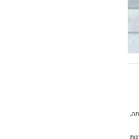
תה,
נות