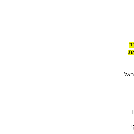
ד
 בגסות את
ראל