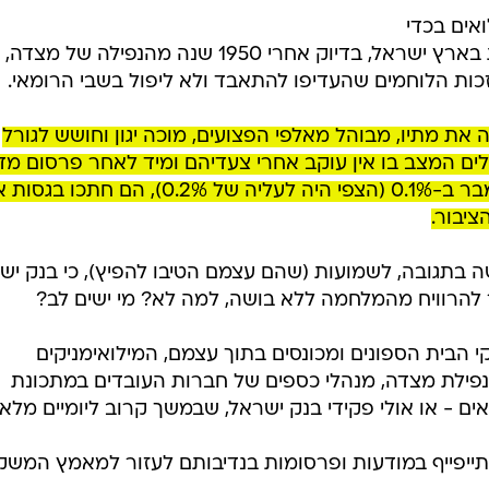
 לוחמי מילואים בכדי
למנוע את נפילת המצודה הישראלית בארץ ישראל, בדיוק אחרי 1950 שנה מהנפילה של מצדה,
כות הלוחמים שהעדיפו להתאבד ולא ליפול בשבי הרומאי.
את מתיו, מבוהל מאלפי הפצועים, מוכה יגון וחושש לגורל
לים המצב בו אין עוקב אחרי צעדיהם ומיד לאחר פרסום מד
המחירים לצרכן, שירד בחודש ספטמבר ב-0.1% (הצפי היה לעליה של 0.2%), הם חתכו
יבור.
ה בתגובה, לשמועות (שהם עצמם הטיבו להפיץ), כי בנק יש
להרוויח מהמלחמה ללא בושה, למה לא? מי ישים לב?
הבית הספונים ומכונסים בתוך עצמם, המילואימניקים
נפילת מצדה, מנהלי כספים של חברות העובדים במתכונת
ים - או אולי פקידי בנק ישראל, שבמשך קרוב ליומיים מלאו
ייפייף במודעות ופרסומות בנדיבותם לעזור למאמץ המשקי