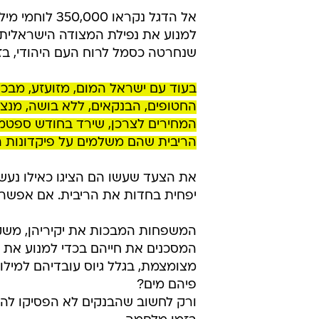
אל הדגל נקראו 350,000
שנחרטה כסמל לרוח העם היהודי, בז
בעוד עם ישראל המום, מזועזע, מבכה 
החטופים, הבנקאים, ללא בושה, מנצ
הריבית שהם משלמים על פיקדונות הצ
את הצעד שעשו הם הציגו כאילו נעש
יפחית בחדות את הריבית. אם אפשר 
המשפחות המבכות את יקיריהן, משקי 
המסכנים את חייהם בכדי למנוע את 
מצומצמת, בגלל גיוס עובדיהם למילוא
פיהם מים?
ורק לחשוב שהבנקים לא הפסיקו להת