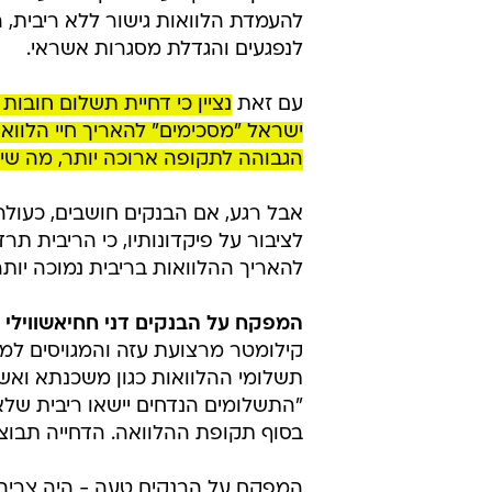
להעמדת הלוואות גישור ללא ריבית, 
לנפגעים והגדלת מסגרות אשראי.
עם זאת
נציין כי דחיית תשלום חובו
ישראל "מסכימים" להאריך חיי הלווא
הגבוהה לתקופה ארוכה יותר, מה שיגד
אבל רגע, אם הבנקים חושבים, כעול
לציבור על פיקדונותיו, כי הריבית ת
להאריך ההלוואות בריבית נמוכה יותר
המפקח על הבנקים דני חחיאשווילי
ד
תשלומי ההלוואות כגון משכנתא ואשר
"התשלומים הנדחים יישאו ריבית שלא
בסוף תקופת ההלוואה. הדחייה תבוצע
המפקח על הבנקים טעה - היה צריך